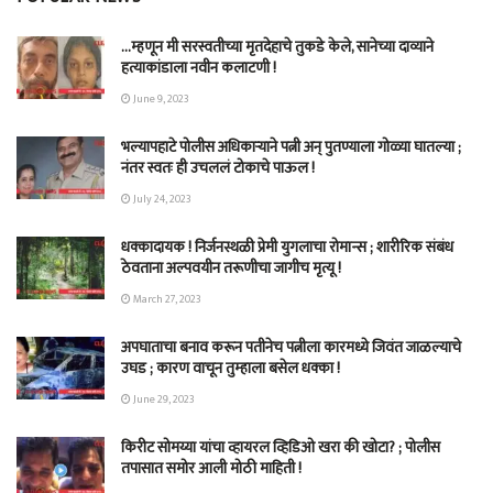
…म्हणून मी सरस्वतीच्या मृतदेहाचे तुकडे केले, सानेच्या दाव्याने
हत्याकांडाला नवीन कलाटणी !
June 9, 2023
भल्यापहाटे पोलीस अधिकाऱ्याने पत्नी अन् पुतण्याला गोळ्या घातल्या ;
नंतर स्वतः ही उचललं टोकाचे पाऊल !
July 24, 2023
धक्कादायक ! निर्जनस्थळी प्रेमी युगलाचा रोमान्स ; शारीरिक संबंध
ठेवताना अल्पवयीन तरूणीचा जागीच मृत्यू !
March 27, 2023
अपघाताचा बनाव करून पतीनेच‎ पत्नीला कारमध्ये जिवंत जाळल्याचे
उघड ; कारण वाचून तुम्हाला बसेल धक्का !
June 29, 2023
किरीट सोमय्या यांचा व्हायरल व्हिडिओ खरा की खोटा? ; पोलीस
तपासात समोर आली मोठी माहिती !