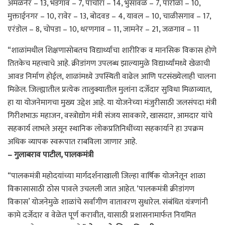
अमळनेर – 13, भडगाव – 7, पाचोरा – 14, भुसावळ – 7, पारोळा – 10,
मुक्ताईनगर – 10, रावेर – 13, बोदवड – 4, यावल – 10, चाळीसगाव – 17,
एरंडोल – 8, चोपडा – 10, धरणगाव – 11, जामनेर – 21, जळगाव – 11
“शाळांमधील शिक्षणासोबतच विद्यार्थ्यांचा शारीरिक व मानसिक विकास होणे
तितकेच महत्त्वाचे आहे. क्रीडांगण उपलब्ध झाल्यामुळे विद्यार्थ्यांमध्ये खेळाची
आवड निर्माण होईल, शाळांमध्ये उपस्थिती वाढेल आणि पटसंख्येलाही चालना
मिळेल. जिल्ह्यातील प्रत्येक तालुक्यातील मुलांना दर्जेदार सुविधा मिळाव्यात,
हा या योजनेमागचा मुख्य उद्देश आहे. या योजनेच्या मंजुरीसाठी जलसंपदा मंत्री
गिरीशभाऊ महाजन, वस्त्रोद्योग मंत्री संजय सावकारे, खासदार, आमदार यांचे
सहकार्य लाभले असून स्थानिक लोकप्रतिनिधींच्या सहकार्याने हा उपक्रम
अधिक व्यापक स्वरूपात राबविला जाणार आहे.
– गुलाबराव पाटील, पालकमंत्री
“पालकमंत्री महोदयांच्या मार्गदर्शनाखाली जिल्हा वार्षिक योजनेतून शाळा
विकासासाठी ठोस पावले उचलली जात आहेत. ‘पालकमंत्री क्रीडांगण
विकास’ योजनेमुळे शाळांचे सर्वांगीण वातावरण सुधारेल. संबंधित यंत्रणांनी
कामे दर्जेदार व वेळेत पूर्ण करावीत, यासाठी प्रशासनामार्फत नियमित