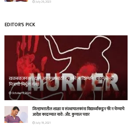
July 26, 2023
EDITOR'S PICK
खळबळजनक : दारू आणण्यासाठी दुचाकी न दिल्याने एकाने केली
मित्राची निर्घुण हत्या
October 6, 2020
जिल्हाभरातील शाळा व संस्थाचालकांना विद्यार्थ्यांकडून फी न घेण्याचे
आदेश काढण्यात यावे : अँड. कुणाल पवार
July 19, 2021