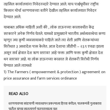
तहसिल कार्यालयांना निवेदनव्दारे देण्यात आले. याच पार्श्वभूमीवर राष्ट्रीय
किसान मोर्चा धरणगावच्या वतीने देखील तहसिल कार्यालयात निवेदन
देण्यात आले.
याबाबत अधिक माहिती अशी की , लॉक डाऊनच्या कालावधीत केंद्र
सरकारने अनेक निर्णय घेतले. यामध्ये प्रामुख्याने भारतीय अर्थव्यवस्थेचा कणा
म्हणून ज्या कृषी व्यवसायाकडे पाहिले जाते त्या शेती आणि शेतकऱ्यांच्या
विरोधात ३ अध्यादेश पास केलेत. आज देशाचा जीडीपी – २३.९ एवढा झाला
असून सर्व क्षेत्रात देश ऋण स्तरावर आहे फक्त आणि फक्त कृषी क्षेत्रात देश
धन स्तरावर आहे. या लॉक डाऊनच्या काळात जे शेतकरी विरोधी निर्णय
घेण्यात आले त्यामध्ये
1) The Farmers ( empowerment & protection ) agreement on
price assurance and farm services ordinance
READ ALSO
धरणगावच्या सांडपाणी व्यवस्थापन प्रकल्पाला हिरवा कंदिल; पालकमंत्री गुलाबराव
पाटील यांच्या सातत्यपूर्ण पाठपुराव्याला यश