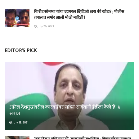
किरीट सोमय्या यांचा व्हायरल व्हिडिओ खरा की खोटा? ; पोलीस
तपासात समोर आली मोठी माहिती !
July 26, 2023
EDITOR'S PICK
अनिल देशमुखांवरील कारवाईवर सचिन सावंतांनी ईडीला केले ‘हे’ ४
सवाल
July 18, 2021