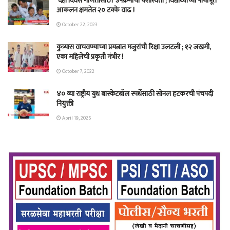
‘दहा दिवस गणितासाठी’ उपक्रमाची यशस्विता ; विद्यार्थ्यांच्या पायाभूत
आकलन क्षमतेत २० टक्के वाढ !
October 22, 2023
कुत्र्यास वाचवण्याच्या‎ प्रयत्नात मजुरांची रिक्षा उलटली ; १२ जखमी,
एका महिलेची प्रकृती गंभीर‎ !
October 7, 2022
४० व्या राष्ट्रीय युथ बास्केटबॉल स्पर्धेसाठी सोनल हटकरची पंचपदी
नियुक्ती
April 19, 2025