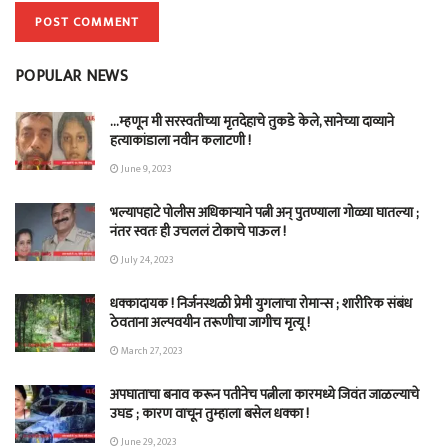
POPULAR NEWS
…म्हणून मी सरस्वतीच्या मृतदेहाचे तुकडे केले, सानेच्या दाव्याने
हत्याकांडाला नवीन कलाटणी !
June 9, 2023
भल्यापहाटे पोलीस अधिकाऱ्याने पत्नी अन् पुतण्याला गोळ्या घातल्या ;
नंतर स्वतः ही उचललं टोकाचे पाऊल !
July 24, 2023
धक्कादायक ! निर्जनस्थळी प्रेमी युगलाचा रोमान्स ; शारीरिक संबंध
ठेवताना अल्पवयीन तरूणीचा जागीच मृत्यू !
March 27, 2023
अपघाताचा बनाव करून पतीनेच‎ पत्नीला कारमध्ये जिवंत जाळल्याचे
उघड ; कारण वाचून तुम्हाला बसेल धक्का !
June 29, 2023