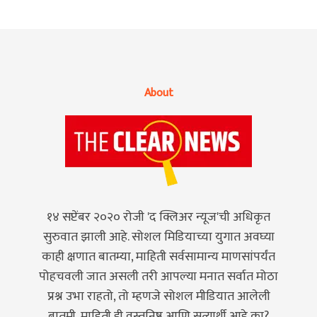
About
१४ सप्टेंबर २०२० रोजी 'द क्लिअर न्यूज'ची अधिकृत
सुरुवात झाली आहे. सोशल मिडियाच्या युगात अवघ्या
काही क्षणात बातम्या, माहिती सर्वसामान्य माणसांपर्यंत
पोहचवली जात असली तरी आपल्या मनात सर्वात मोठा
प्रश्न उभा राहतो, तो म्हणजे सोशल मीडियात आलेली
बातमी, माहिती ही वस्तुनिष्ठ आणि सत्यार्थी आहे का?