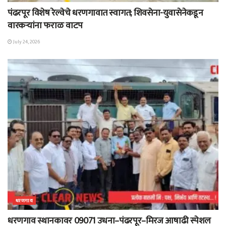
पंढरपूर विशेष रेल्वेचे धरणगावात स्वागत; शिवसेना-युवासेनेकडून
वारकऱ्यांना फराळ वाटप
July 24, 2026
धरणगाव
धरणगाव स्थानकावर 09071 उधना–पंढरपूर–मिरज आषाढी स्पेशल