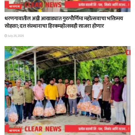
धरणगाव
धरणगावातील अग्नी आखाड्यात गुरुपौर्णिमा महोत्सवाचा भक्तिमय
सोहळा; दत्त संस्थानाचा हिरकमहोत्सवही साजरा होणार
July 26, 2026
धरणगाव