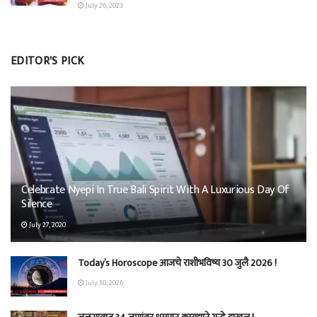
July 26, 2023
EDITOR'S PICK
Celebrate Nyepi In True Bali Spirit With A Luxurious Day Of
Silence
July 27, 2020
Today’s Horoscope आजचे राशीभविष्य 30 जुलै 2026 !
July 30, 2026