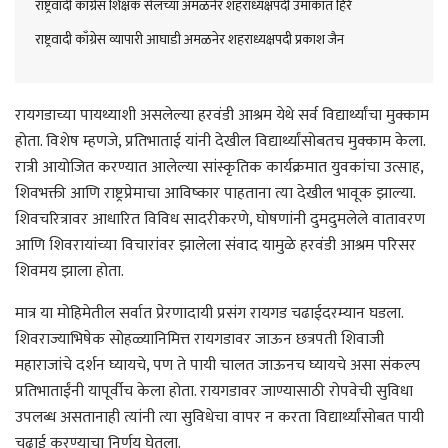
राष्ट्रवादी काँग्रेस शिक्षक सेलच्या अमळनेर शहराध्यक्षपदी उमाकांत हिरे
राष्ट्रवादी काँग्रेस व्यापारी आघाडी अमळनेर शहराध्यक्षपदी प्रकाश जैन
रायगडाच्या पायथ्याशी असलेल्या हरवंडी आश्रम येथे सर्व विद्यार्थ्यांचा मुक्काम
होता. विशेष म्हणजे, प्रतिभाताई यांनी देखील विद्यार्थ्यांसोबतच मुक्काम केला.
रात्री आयोजित करण्यात आलेल्या सांस्कृतिक कार्यक्रमात युवकांचा उत्साह,
शिवभक्ती आणि राष्ट्रप्रेमाचा आविष्कार पाहताना त्या देखील भावूक झाल्या.
शिवचरित्रावर आधारित विविध सादरीकरणे, घोषणांनी दुमदुमलेले वातावरण
आणि शिवरायांच्या विचारांवर झालेला संवाद यामुळे हरवंडी आश्रम परिसर
शिवमय झाला होता.
मात्र या मोहिमेतील सर्वात प्रेरणादायी प्रसंग रायगड चढाईदरम्यान घडला.
शिवराज्याभिषेक सोहळ्यानिमित्त रायगडावर जाऊन छत्रपती शिवाजी
महाराजांचे दर्शन घ्यायचे, पण ते पायी चालत जाऊनच घ्यायचे असा संकल्प
प्रतिभाताईंनी यापूर्वीच केला होता. रायगडावर जाण्यासाठी रोपवेची सुविधा
उपलब्ध असतानाही त्यांनी त्या सुविधेचा वापर न करता विद्यार्थ्यांसोबत पायी
चढाई करण्याचा निर्णय घेतला.