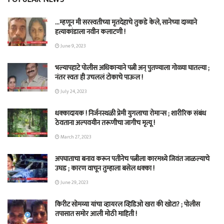
…म्हणून मी सरस्वतीच्या मृतदेहाचे तुकडे केले, सानेच्या दाव्याने
हत्याकांडाला नवीन कलाटणी !
June 9, 2023
भल्यापहाटे पोलीस अधिकाऱ्याने पत्नी अन् पुतण्याला गोळ्या घातल्या ;
नंतर स्वतः ही उचललं टोकाचे पाऊल !
July 24, 2023
धक्कादायक ! निर्जनस्थळी प्रेमी युगलाचा रोमान्स ; शारीरिक संबंध
ठेवताना अल्पवयीन तरूणीचा जागीच मृत्यू !
March 27, 2023
अपघाताचा बनाव करून पतीनेच‎ पत्नीला कारमध्ये जिवंत जाळल्याचे
उघड ; कारण वाचून तुम्हाला बसेल धक्का !
June 29, 2023
किरीट सोमय्या यांचा व्हायरल व्हिडिओ खरा की खोटा? ; पोलीस
तपासात समोर आली मोठी माहिती !