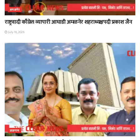
अमळनेर
राष्ट्रवादी काँग्रेस व्यापारी आघाडी अमळनेर शहराध्यक्षपदी प्रकाश जैन
July 16, 2026
जळगाव