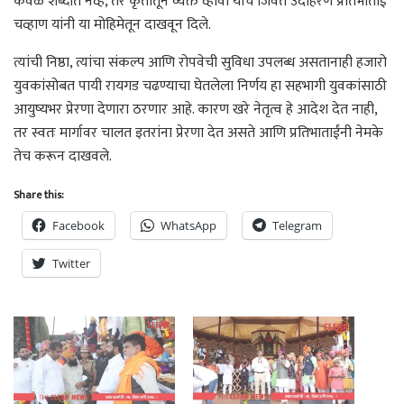
केवळ शब्दांत नव्हे, तर कृतीतून व्यक्त व्हावी याचे जिवंत उदाहरण प्रतिभाताई
चव्हाण यांनी या मोहिमेतून दाखवून दिले.
त्यांची निष्ठा, त्यांचा संकल्प आणि रोपवेची सुविधा उपलब्ध असतानाही हजारो
युवकांसोबत पायी रायगड चढण्याचा घेतलेला निर्णय हा सहभागी युवकांसाठी
आयुष्यभर प्रेरणा देणारा ठरणार आहे. कारण खरे नेतृत्व हे आदेश देत नाही,
तर स्वतः मार्गावर चालत इतरांना प्रेरणा देत असते आणि प्रतिभाताईंनी नेमके
तेच करून दाखवले.
Share this:
Facebook
WhatsApp
Telegram
Twitter