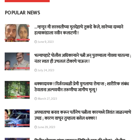
POPULAR NEWS
…म्हणून मी सरस्वतीच्या मृतदेहाचे तुकडे केले, सानेच्या दाव्याने
हत्याकांडाला नवीन कलाटणी !
June 9, 2023
भल्यापहाटे पोलीस अधिकाऱ्याने पत्नी अन् पुतण्याला गोळ्या घातल्या ;
नंतर स्वतः ही उचललं टोकाचे पाऊल !
July 24, 2023
धक्कादायक ! निर्जनस्थळी प्रेमी युगलाचा रोमान्स ; शारीरिक संबंध
ठेवताना अल्पवयीन तरूणीचा जागीच मृत्यू !
March 27, 2023
अपघाताचा बनाव करून पतीनेच‎ पत्नीला कारमध्ये जिवंत जाळल्याचे
उघड ; कारण वाचून तुम्हाला बसेल धक्का !
June 29, 2023