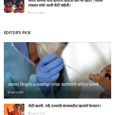
किरीट सोमय्या यांचा व्हायरल व्हिडिओ खरा की खोटा? ; पोलीस
तपासात समोर आली मोठी माहिती !
July 26, 2023
EDITOR'S PICK
जळगाव जिल्ह्यात ७ लाखापेक्षा अधिक संशयितांची कोरोना चाचणी
April 8, 2021
मोठी बातमी : मंत्री, राज्यमंत्री यांच्याकडील खात्यांचे फेरवाटप !
June 27, 2022