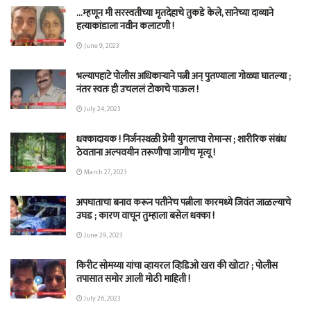
…म्हणून मी सरस्वतीच्या मृतदेहाचे तुकडे केले, सानेच्या दाव्याने
हत्याकांडाला नवीन कलाटणी !
June 9, 2023
भल्यापहाटे पोलीस अधिकाऱ्याने पत्नी अन् पुतण्याला गोळ्या घातल्या ;
नंतर स्वतः ही उचललं टोकाचे पाऊल !
July 24, 2023
धक्कादायक ! निर्जनस्थळी प्रेमी युगलाचा रोमान्स ; शारीरिक संबंध
ठेवताना अल्पवयीन तरूणीचा जागीच मृत्यू !
March 27, 2023
अपघाताचा बनाव करून पतीनेच‎ पत्नीला कारमध्ये जिवंत जाळल्याचे
उघड ; कारण वाचून तुम्हाला बसेल धक्का !
June 29, 2023
किरीट सोमय्या यांचा व्हायरल व्हिडिओ खरा की खोटा? ; पोलीस
तपासात समोर आली मोठी माहिती !
July 26, 2023