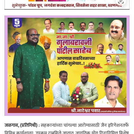
जळगाव, (प्रतिनिधी) :
सहकाऱ्यांच्या चांगल्या आरोग्यासाठी जैन इरिगेशनतर्फे
विविध कार्यशाळा, उपक्रम राबविले जातात. जागतिक योग दिनानिमित्त विशेष