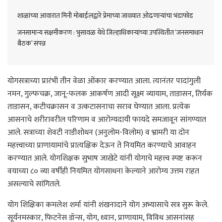
शाळांच्या आवारात मिनी मोबाईलद्वारे प्रेमाच्या जाळ्यात ओढणाऱ्यांचा भंडाफोड
जनसामान्य सक्षमीकरण : भुसावळ येथे जिल्हाधिकाऱ्यांच्या उपस्थितीत ‘जनसमाधान
बैठक’ संपन्न
योगसत्राच्या प्रारंभी तीन वेळा ओंकार करण्यात आला. त्यानंतर पादांगुली
नमन, गुल्फचक्र, जानू-फलक आकर्षण आदी सूक्ष्म व्यायाम, ताडासन, तिर्यक
ताडासन, कटीचक्रासन व उत्कटासनाचा सराव घेण्यात आला. प्रत्येक
आसनाचे शरीरावरील परिणाम व आरोग्यदायी फायदे समजावून सांगण्यात
आले. सत्राच्या शेवटी नाडीशोधन (अनुलोम-विलोम) व भ्रामरी या दोन
महत्त्वाच्या प्राणायामांचे प्रात्यक्षिक देऊन ते नियमित करण्याचे आवाहन
करण्यात आले. योगशिक्षक सुभाष जाखेटे यांनी योगाचे महत्त्व स्पष्ट करून
वयाच्या ८० व्या वर्षीही नियमित योगसाधना केल्याने आरोग्य उत्तम राहत
असल्याचे सांगितले.
योग शिक्षिका कमलेश शर्मा यांनी शंखनादाने योग अभ्यासाचे सत्र सुरू केले.
सूर्यनमस्कार, फिटनेस डॉन्स, योग, ध्यान, प्राणायाम, विविध आसनांसह