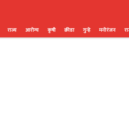
राज्य
आरोग्य
कृषी
क्रीडा
गुन्हे
मनोरंजन
र