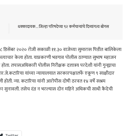
धक्कादायक… जिल्हा परिषदेच्या ९२ कर्मचाऱ्यांचे दिव्यांगत्व बोगस
८ डिसेंबर २०२० रोजी सकाळी ११.३० वाजेच्या सुमारास पिडीत बालिकेला
 अत्याचार केला होता. याप्रकरणी भडगाव पोलीस ठाण्यात सुभाष महाजन
 होता. तपासअधिकारी पोलीस निरीक्षक दत्तात्रय परदेशी यांनी गुन्ह्याचा
र.जे.कटारिया यांच्या न्यायालयात सरकारपक्षातर्फे एकूण ९ साक्षीदार
ी होती. न्या. कटारिया यांनी आरोपीस दोषी ठरवत १४ वर्षे सश्रम
का सुनावली. तसेच दंड न भरल्यास दोन महिने अधिकची साधी कैदेची
Twitter