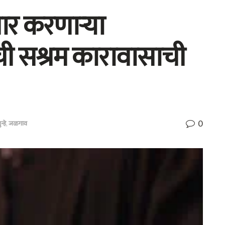
ार करणाऱ्या
ची सश्रम कारावासाची
0
न्हे
,
जळगाव