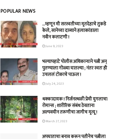
POPULAR NEWS
…म्हणून मी सरस्वतीच्या मृतदेहाचे तुकडे
केले, सानेच्या दाव्याने हत्याकांडाला
नवीन कलाटणी !
June 9, 2023
भल्यापहाटे पोलीस अधिकाऱ्याने पत्नी अन्
पुतण्याला गोळ्या घातल्या ; नंतर स्वतः ही
उचललं टोकाचे पाऊल !
July 24, 2023
धक्कादायक ! निर्जनस्थळी प्रेमी युगलाचा
रोमान्स ; शारीरिक संबंध ठेवताना
अल्पवयीन तरूणीचा जागीच मृत्यू !
March 27, 2023
अपघाताचा बनाव करून पतीनेच‎ पत्नीला