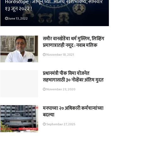
Horoscope : जाणून घ्या…आजचं राशिभविष्य, सोमवार
१३ जून २०२२ !
June 13, 2022
समीर वानखेडेंचा धर्म मुस्लिम, लिव्हिंग
प्रमाणात्रातही नमूद : नवाब मलिक
November 18, 2021
प्रधानमंत्री पीक विमा योजनेत
सहभागासाठी ३० नोव्हेंबर अंतिम मुदत
November 23, 2020
मनपाच्या २० अधिकारी कर्मचाऱ्यांच्या
बदल्या
September 27, 2025