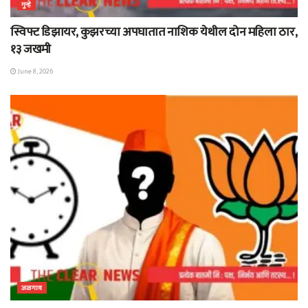
गुन्हे
स्विफ्ट डिझायर, कुझरच्या अपघातात नाशिक येथील दोन महिला ठार,
१३ जखमी
June 8, 2026
जळगाव