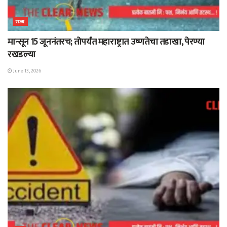
राज्य
मान्सून 15 जूननंतरच; तोपर्यंत महाराष्ट्रात उष्णतेचा तडाखा, पेरण्या
रखडल्या
June 13, 2026