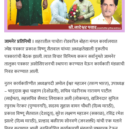
जामनेर प्रतिनिधी ।
शहरातील पाचोरा रोडवरील बोहरा मंगल कार्यालयात
ज्येष्ठ पत्रकार प्रकाश विष्णू सैतवाल यांच्या अध्यक्षतेखाली नुकतीच
पत्रकारांची बैठक झाली. त्यात विचार विनिमय करून सर्वानुमते जामनेर
तालुका पत्रकार असोसिएशनची स्थापना करण्यात येऊन कार्यकारी मंडळाची
निवड करण्यात आली.
नुतन कार्यकारिणीत अध्यक्षपदी अमोल ईश्वर महाजन (तरुण भारत), उपाध्यक्ष
– भानुदास बुधा चव्हाण (देशोन्नती), सचिव पंढरीनाथ नारायण पाटील
(साईमत), सहसचिव सैय्यद लियाकत अली (लोकमत), खजिनदार सुनिल
रघुनाथ नेरकर (पुण्यनगरी), सदस्य सुहास वामन चौधरी (दिव्य मराठी),
प्रकाश विष्णू सैतवाल (देशदूत), सुरेश लक्ष्मण महाजन (सकाळ), रविंद्र रमेश
झाल्टे (दिव्य मराठी), प्रल्हाद बळीराम सोनवणे (जनशक्ती) यांची एक मताने
निवड करण्यात आली. नवनिर्वाचित कार्यकारणी मंडळाचे पुष्पगुच्छ देऊन