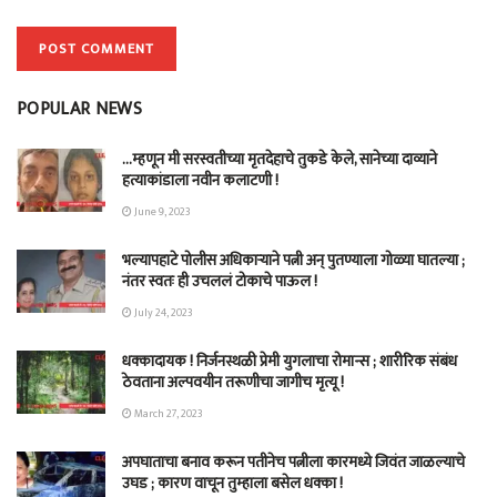
POPULAR NEWS
…म्हणून मी सरस्वतीच्या मृतदेहाचे तुकडे केले, सानेच्या दाव्याने
हत्याकांडाला नवीन कलाटणी !
June 9, 2023
भल्यापहाटे पोलीस अधिकाऱ्याने पत्नी अन् पुतण्याला गोळ्या घातल्या ;
नंतर स्वतः ही उचललं टोकाचे पाऊल !
July 24, 2023
धक्कादायक ! निर्जनस्थळी प्रेमी युगलाचा रोमान्स ; शारीरिक संबंध
ठेवताना अल्पवयीन तरूणीचा जागीच मृत्यू !
March 27, 2023
अपघाताचा बनाव करून पतीनेच‎ पत्नीला कारमध्ये जिवंत जाळल्याचे
उघड ; कारण वाचून तुम्हाला बसेल धक्का !