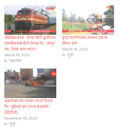
खळबळजनक : भल्या पहाटे कुशीनगर
कुऱ्हा पानाचेजवळ आयशर ट्रकला
एक्सप्रेसमध्ये बॅगने घेतला पेट ; जाणून
भीषण आग
घ्या…नेमकं काय घडलं !
March 14, 2026
March 18, 2023
In "गुन्हे"
In "जळगाव"
जळगावात भर रस्त्यात कारने घेतला
पेट ; सुदैवाने चार तरुण बचावले !
(व्हिडीओ)
November 18, 2020
In "गुन्हे"