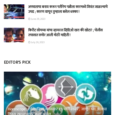
अपघाताचा बनाव करून पतीनेच‎ पत्नीला कारमध्ये जिवंत जाळल्याचे
उघड ; कारण वाचून तुम्हाला बसेल धक्का !
June 29, 2023
किरीट सोमय्या यांचा व्हायरल व्हिडिओ खरा की खोटा? ; पोलीस
तपासात समोर आली मोठी माहिती !
July 26, 2023
EDITOR'S PICK
Horoscope : राशिभविष्य, मंगळवार १५ मार्च २०२२ ; जाणून घ्या..आजचा
दिवस तुमच्यासाठी कसा असेल