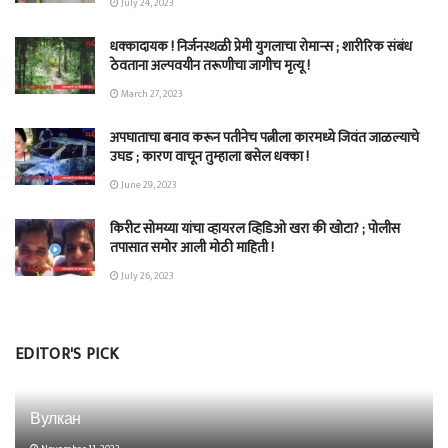
July 24, 2023
धक्कादायक ! निर्जनस्थळी प्रेमी युगलाचा रोमान्स ; शारीरिक संबंध
ठेवताना अल्पवयीन तरूणीचा जागीच मृत्यू !
March 27, 2023
अपघाताचा बनाव करून पतीनेच‎ पत्नीला कारमध्ये जिवंत जाळल्याचे
उघड ; कारण वाचून तुम्हाला बसेल धक्का !
June 29, 2023
किरीट सोमय्या यांचा व्हायरल व्हिडिओ खरा की खोटा? ; पोलीस
तपासात समोर आली मोठी माहिती !
July 26, 2023
EDITOR'S PICK
Вулкан