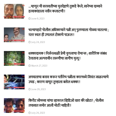
…म्हणून मी सरस्वतीच्या मृतदेहाचे तुकडे केले, सानेच्या दाव्याने
हत्याकांडाला नवीन कलाटणी !
June 9, 2023
भल्यापहाटे पोलीस अधिकाऱ्याने पत्नी अन् पुतण्याला गोळ्या घातल्या ;
नंतर स्वतः ही उचललं टोकाचे पाऊल !
July 24, 2023
धक्कादायक ! निर्जनस्थळी प्रेमी युगलाचा रोमान्स ; शारीरिक संबंध
ठेवताना अल्पवयीन तरूणीचा जागीच मृत्यू !
March 27, 2023
अपघाताचा बनाव करून पतीनेच‎ पत्नीला कारमध्ये जिवंत जाळल्याचे
उघड ; कारण वाचून तुम्हाला बसेल धक्का !
June 29, 2023
किरीट सोमय्या यांचा व्हायरल व्हिडिओ खरा की खोटा? ; पोलीस
तपासात समोर आली मोठी माहिती !
July 26, 2023