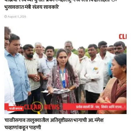
वाढत्या स्पर्धेच्या युगात ‘ब्रेकींग महाराष्ट्र’ने जपली विश्वासार्हता ः
भुसावळात मंत्री संजय सावकारे
August 5, 2026
चाळीसगाव
चाळीसगाव तालुक्यातील अतिवृष्टीग्रस्त भागाची आ. मंगेश
चव्हाणांकडून पाहणी