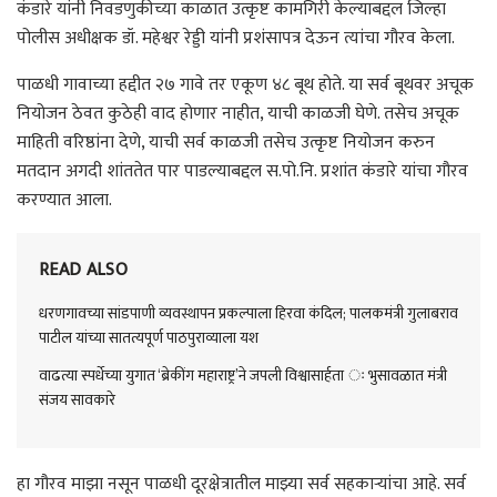
कंडारे यांनी निवडणुकीच्या काळात उत्कृष्ट कामगिरी केल्याबद्दल जिल्हा
पोलीस अधीक्षक डॉ. महेश्वर रेड्डी यांनी प्रशंसापत्र देऊन त्यांचा गौरव केला.
पाळधी गावाच्या हद्दीत २७ गावे तर एकूण ४८ बूथ होते. या सर्व बूथवर अचूक
नियोजन ठेवत कुठेही वाद होणार नाहीत, याची काळजी घेणे. तसेच अचूक
माहिती वरिष्ठांना देणे, याची सर्व काळजी तसेच उत्कृष्ट नियोजन करुन
मतदान अगदी शांततेत पार पाडल्याबद्दल स.पो.नि. प्रशांत कंडारे यांचा गौरव
करण्यात आला.
READ ALSO
धरणगावच्या सांडपाणी व्यवस्थापन प्रकल्पाला हिरवा कंदिल; पालकमंत्री गुलाबराव
पाटील यांच्या सातत्यपूर्ण पाठपुराव्याला यश
वाढत्या स्पर्धेच्या युगात ‘ब्रेकींग महाराष्ट्र’ने जपली विश्वासार्हता ः भुसावळात मंत्री
संजय सावकारे
हा गौरव माझा नसून पाळधी दूरक्षेत्रातील माझ्या सर्व सहकाऱ्यांचा आहे. सर्व