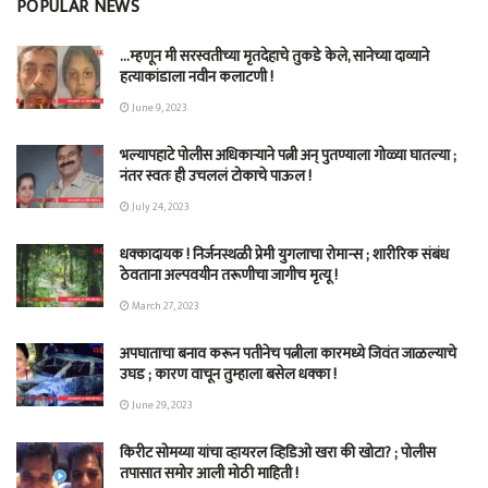
POPULAR NEWS
…म्हणून मी सरस्वतीच्या मृतदेहाचे तुकडे केले, सानेच्या दाव्याने
हत्याकांडाला नवीन कलाटणी !
June 9, 2023
भल्यापहाटे पोलीस अधिकाऱ्याने पत्नी अन् पुतण्याला गोळ्या घातल्या ;
नंतर स्वतः ही उचललं टोकाचे पाऊल !
July 24, 2023
धक्कादायक ! निर्जनस्थळी प्रेमी युगलाचा रोमान्स ; शारीरिक संबंध
ठेवताना अल्पवयीन तरूणीचा जागीच मृत्यू !
March 27, 2023
अपघाताचा बनाव करून पतीनेच‎ पत्नीला कारमध्ये जिवंत जाळल्याचे
उघड ; कारण वाचून तुम्हाला बसेल धक्का !
June 29, 2023
किरीट सोमय्या यांचा व्हायरल व्हिडिओ खरा की खोटा? ; पोलीस
तपासात समोर आली मोठी माहिती !