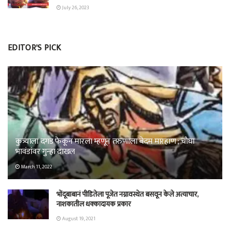
July 26, 2023
EDITOR'S PICK
कुत्र्याला दगड फेकून मारला म्हणून तरुणाला बेदम मारहाण ; चौघा
भावंडांवर गुन्हा दाखल
March 11, 2022
भोंदूबाबानं पीडितेला पूजेत नग्नावस्थेत बसवून केले अत्याचार,
नाशकातील धक्कादायक प्रकार
August 19, 2021