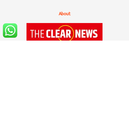
About
१४ सप्टेंबर २०२० रोजी 'द क्लिअर न्यूज'ची अधिकृत
सुरुवात झाली आहे. सोशल मिडियाच्या युगात अवघ्या
काही क्षणात बातम्या, माहिती सर्वसामान्य माणसांपर्यंत
पोहचवली जात असली तरी आपल्या मनात सर्वात मोठा
प्रश्न उभा राहतो, तो म्हणजे सोशल मीडियात आलेली
बातमी, माहिती ही वस्तुनिष्ठ आणि सत्यार्थी आहे का?
वाचकांच्या मनातील या प्रश्नाचे उत्तर आहे ,'द क्लिअर
न्यूज'...!! हो, तुमचे,आमचे ,सर्वांचे अत्यंत विश्वासार्ह असे
डिजिटल न्यूज चॅनल...!!