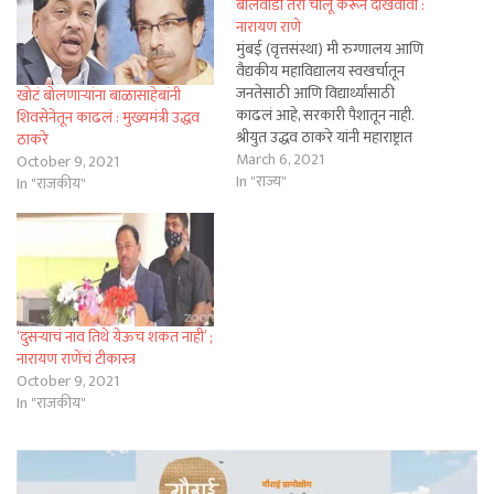
बालवाडी तरी चालू करून दाखवावी :
नारायण राणे
मुंबई (वृत्तसंस्था) मी रुग्णालय आणि
वैद्यकीय महाविद्यालय स्वखर्चातून
जनतेसाठी आणि विद्यार्थ्यांसाठी
खोटं बोलणाऱ्यांना बाळासाहेबांनी
काढलं आहे, सरकारी पैशातून नाही.
शिवसेनेतून काढलं : मुख्यमंत्री उद्धव
श्रीयुत उद्धव ठाकरे यांनी महाराष्ट्रात
ठाकरे
स्वखर्चाने एखादी बालवाडी तरी चालू
March 6, 2021
October 9, 2021
करुन दाखवावी, अशी खोचक टीका
In "राज्य"
In "राजकीय"
राणे यांनी केलीय. तसं ट्वीट नारायण
राणे यांनी केलं आहे. सत्ताधारी
महाविकास आघाडीतील नेते आणि
मुख्यमंत्री उद्धव ठाकरे विरुद्ध…
‘दुसऱ्याचं नाव तिथे येऊच शकत नाही’ ;
नारायण राणेंचं टीकास्त्र
October 9, 2021
In "राजकीय"