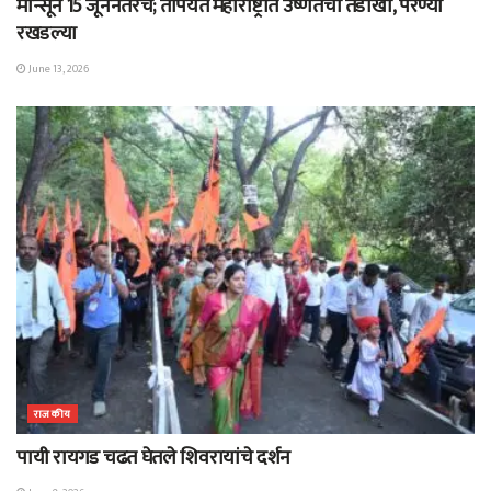
मान्सून 15 जूननंतरच; तोपर्यंत महाराष्ट्रात उष्णतेचा तडाखा, पेरण्या
रखडल्या
June 13, 2026
राजकीय
पायी रायगड चढत घेतले शिवरायांचे दर्शन