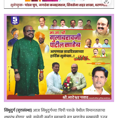
सिंधुदुर्ग (वृत्तसंस्था)
आज सिंधुदुर्गच्या चिपी परुळे येथील विमानतळाचा
शुभारंभ होणार आहे. यावेळी सर्वात महत्त्वाचे वृत्त म्हणजेच मुख्यमंत्री उद्धव