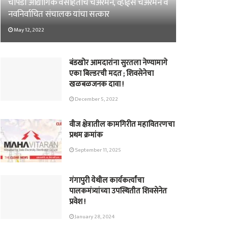
चोपडा औद्योगिक वसाहतीचे चेअरमन, व्हाईस चेअरमन व
नवनिर्वाचित संचालक यांचा सत्कार
May 12, 2022
बंडखोर आमदारांना सुरतला नेण्यामागे
एका बिल्डरची मदत ; शिवसेनेचा
खळबळजनक दावा !
December 5, 2022
वीज क्षेत्रातील कामगिरीत महावितरणचा
प्रथम क्रमांक
September 11, 2025
गंगापुरी येथील कार्यकर्त्यांचा
पालकमंत्र्यांच्या उपस्थितीत शिवसेनेत
प्रवेश !
January 28, 2024