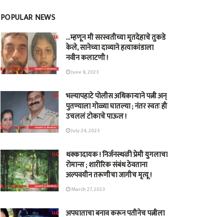
POPULAR NEWS
…म्हणून मी सरस्वतीच्या मृतदेहाचे तुकडे
केले, सानेच्या दाव्याने हत्याकांडाला
नवीन कलाटणी !
June 9, 2023
भल्यापहाटे पोलीस अधिकाऱ्याने पत्नी अन्
पुतण्याला गोळ्या घातल्या ; नंतर स्वतः ही
उचललं टोकाचे पाऊल !
July 24, 2023
धक्कादायक ! निर्जनस्थळी प्रेमी युगलाचा
रोमान्स ; शारीरिक संबंध ठेवताना
अल्पवयीन तरूणीचा जागीच मृत्यू !
March 27, 2023
अपघाताचा बनाव करून पतीनेच‎ पत्नीला