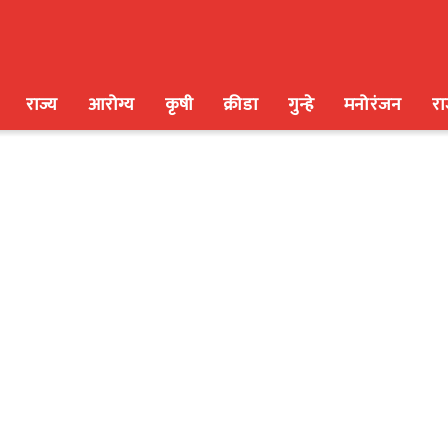
राज्य
आरोग्य
कृषी
क्रीडा
गुन्हे
मनोरंजन
र