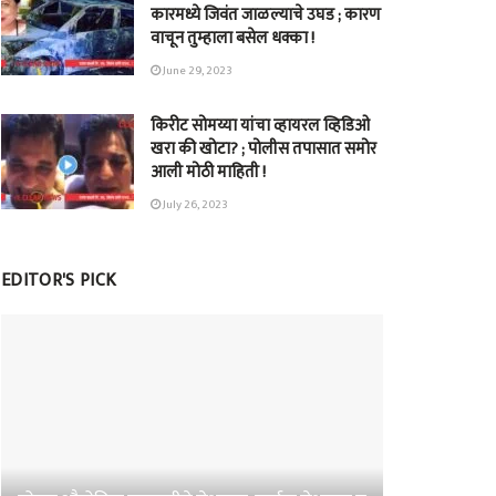
कारमध्ये जिवंत जाळल्याचे उघड ; कारण
वाचून तुम्हाला बसेल धक्का !
June 29, 2023
किरीट सोमय्या यांचा व्हायरल व्हिडिओ
खरा की खोटा? ; पोलीस तपासात समोर
आली मोठी माहिती !
July 26, 2023
EDITOR'S PICK