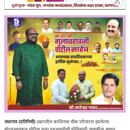
जळगाव (प्रतिनिधी)
शहरातील काशिनाथ चौक परिसरात झालेल्या
मोटारसायकल चोरीचा गुन्हा एमआयडीसी पोलिसांनी उघडकीस आणत