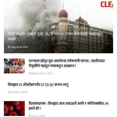
मोठी बातमी : मुंबईत पुन्हा 26/11 सारखा हल्ला करण्याची पाकमधून
धमकी !
August 20, 2022
सरणावर झोपून सुरु असलेल्या उपोषणाची सांगता ; तहसीलदार
नियुक्तीचे महसूल मंत्र्यांकडून आश्वासन !
September 21, 2022
जिल्ह्यात 21 ऑक्टोबरपर्यंत 37 (1) (3) कलम लागू
October 6, 2020
दिलासादायक : जिल्ह्यात आज आढळले अवघे ९ कोरोनाबाधित, १२
झाले बरे !
July 27, 2021