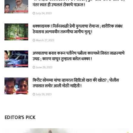
नंतर स्वतः ही उचललं टोकाचे पाऊल !
July 24, 2023
धक्कादायक ! निर्जनस्थळी प्रेमी युगलाचा रोमान्स ; शारीरिक संबंध
ठेवताना अल्पवयीन तरूणीचा जागीच मृत्यू !
March 27, 2023
अपघाताचा बनाव करून पतीनेच‎ पत्नीला कारमध्ये जिवंत जाळल्याचे
उघड ; कारण वाचून तुम्हाला बसेल धक्का !
June 29, 2023
किरीट सोमय्या यांचा व्हायरल व्हिडिओ खरा की खोटा? ; पोलीस
तपासात समोर आली मोठी माहिती !
July 26, 2023
EDITOR'S PICK