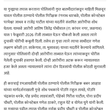
या गुन्ह्याचा तपास करताना पोलिसांनी गुप्त बातमीदारांकडून माहिती मिळवून
यावल पोलीस ठाण्याचे पोलीस निरीक्षक रंगनाथ धारबळे, पोलीस कॉन्स्टेबल
परमेश्वर जाधव व राजेंद्र पाटील यांच्या मदतीने संशयित आरोपींचा शोध
घेतला. यामध्ये आरोपी आतिष जितेंद्र पोथीवाल (रा. कांचन नगर, जळगाव)
यास 1 फेब्रुवारी 2026 रोजी ताब्यात घेऊन चौकशी केली असता त्याने
दुचाकी चोरीची कबुली दिली. तसेच हा गुन्हा त्याने त्याचा साथीदार गणेश
लक्ष्मण कोळी (रा. साकेगाव, ता. भुसावळ) याच्या मदतीने केल्याचे सांगितले.
त्यानुसार पोलिसांनी दोन्ही आरोपींना ताब्यात घेऊन त्यांच्याकडून चोरीस
गेलेली दुचाकी हस्तगत केली. दोन्ही आरोपींना अटक करून न्यायालयात
हजर केले असता न्यायालयाने त्यांना दोन दिवसांची पोलीस कोठडी सुनावली
आहे.
ही कारवाई एमआयडीसी पोलीस ठाण्याचे पोलीस निरीक्षक बबन आव्हाड
यांच्या मार्गदर्शनाखाली गुन्हे शोध पथकाचे पोउनि राहुल तायडे, पोउनि
चंद्रकांत धनके, पोह प्रमोद लाडवंजारी, पोहेकॉ गिरीश पाटील, पोना प्रदीप
चौधरी, पोलीस कॉन्स्टेबल गणेश ठाकरे, राहुल घेटे व योगेश घुगे यांनी केली.
या गुन्ह्याचा पुढील तपास पोलीस नाईक प्रदीप चौधरी व पोलीस कॉन्स्टेबल