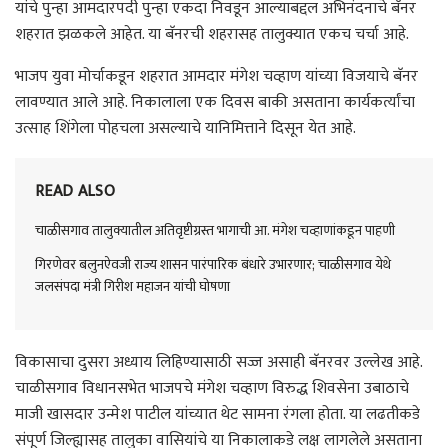
यांचे पुन्हा आमदारपदी पुन्हा एकदा निवडून आल्याबद्दल अभिनंदनाचे बॅनर
शहरात झळकले आहेत. या बॅनरची शहरासह तालुक्यात एकच चर्चा आहे.
भाजप युवा मोर्चाकडून शहरात आमदार मंगेश चव्हाण यांच्या विजयाचे बॅनर
लावण्यात आले आहे. निकालाला एक दिवस बाकी असताना कार्यकर्त्यांचा
उत्साह शिंगेला पोहचला असल्याचे यानिमित्ताने दिसून येत आहे.
READ ALSO
चाळीसगाव तालुक्यातील अतिवृष्टीग्रस्त भागाची आ. मंगेश चव्हाणांकडून पाहणी
गिरणेवर बलुनऐवजी राज्य शासन पारंपारिक बंधारे उभारणार; चाळीसगाव येथे
जलसंपदा मंत्री गिरीश महाजन यांची घोषणा
विकासाचा दुसरा अध्याय लिहिण्यासाठी सज्ज असाही बॅनरवर उल्लेख आहे.
चाळीसगाव विधानसभेत भाजपचे मंगेश चव्हाण विरुद्ध शिवसेना उबाठाचे
माजी खासदार उन्मेश पाटील यांच्यात थेट सामना रंगला होता. या लढतीकडे
संपूर्ण जिल्ह्यासह तालुका वासियांचे या निकालाकडे लक्ष लागलेले असताना