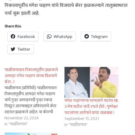
निकालापूर्वीच मंगेश चव्हाण यांचे विजयाचे बॅनर झळकल्याने तालुक्याभरात
चर्चा सुरू झाली आहे.
Share this:
Facebook
WhatsApp
Telegram
Twitter
चाळीसगावात निकालापूर्वीच झळकले
आमदार मंगेश चव्हाण यांच्या विजयाचे
बॅनर…!
चाळीसगाव (प्रतिनिधी) चाळीसगावात
निकालापूर्वीच आमदार मंगेश चव्हाण
यांचे पुन्हा आमदारपदी पुन्हा एकदा
मंगेश चव्हाणांच्या पराभवाचे षडयंत्र खा.
निवडून आल्याबद्दल अभिनंदनाचे बॅनर
उन्मेष पाटील यांनी रचले होते ; घृष्णेश्वर
शहरात झळकले आहेत. या बॅनरची
पाटलांच्या आरोपाने प्रचंड खळबळ !
शहरासह तालुक्यात एकच चर्चा आहे.
November 22, 2024
September 15, 2021
भाजप युवा मोर्चाकडून शहरात आमदार
In "चाळीसगाव"
In "चाळीसगाव"
मंगेश चव्हाण यांच्या विजयाचे बॅनर