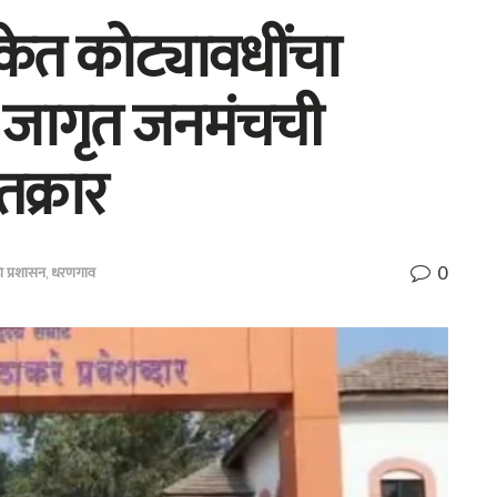
ेत कोट्यावधींचा
व जागृत जनमंचची
तक्रार
0
ा प्रशासन
,
धरणगाव