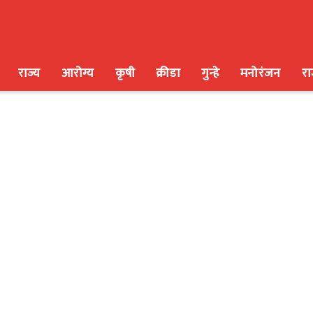
राज्य
आरोग्य
कृषी
क्रीडा
गुन्हे
मनोरंजन
र