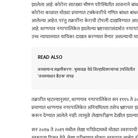
झालेला आहे. कोरोना सारख्या भीषण परिस्थितीत शासनाने बा
कोरोना काळात मोठ्या प्रमाणात टक्केवारीचे गणित बांधत बा
आलेल्या आहेत. परंतु तक्रारींना केराची टोपली दाखविण्यात 
आहे. धरणगाव नगरपालिकेत झालेल्या भ्रष्टाचारासंदर्भात नगर
उच्च न्यायालयात याचिका दाखल करण्यात येणार असल्याची माह
READ ALSO
जनसामान्य सक्षमीकरण : भुसावळ येथे जिल्हाधिकाऱ्यांच्या उपस्थितीत
‘जनसमाधान बैठक’ संपन्न
तक्रारीत म्हटल्यानुसार, धरणगाव नगरपालिकेत सन १९९५ ते 
प्रमाणात धरणगाव नगरपालिकेत अनियमितता तसेच भ्रष्टाचार झाल
करून देण्यात आलेले नाही. त्यामुळे लेखापरीक्षण देखील झाल्या
सन २०१७ ते २०१९ मधील लेखा परीछेदामध्ये मोठ्या स्वरुपाची रक्
स्वरूपता दिसून येते. लेखा परीक्षणात मोठ्या स्वरुपात आक्षेप 