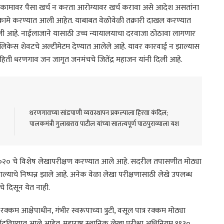
ंधकामावर पैसा खर्च न करता आरोग्यावर खर्च करावा असे आदेश असतांना
ंधकामे करण्यात आली आहेत. याबाबत वेळोवेळी तक्रारी दाखल करण्यात
आली आहे. नाईलाजाने यासाठी उच्च न्यायालयाचा दरवाजा ठोठावा लागणार
पालिकेस शेवटचे अल्टीमेटम देण्यात आलेले आहे. यावर कारवाई न झाल्यास
िती धरणगाव जन जागृत जनमंचचे जितेंद्र महाजन यांनी दिली आहे.
धरणगावच्या सांडपाणी व्यवस्थापन प्रकल्पाला हिरवा कंदिल;
पालकमंत्री गुलाबराव पाटील यांच्या सातत्यपूर्ण पाठपुराव्याला यश
२०२० चे विशेष लेखापरीक्षण करण्यात आले आहे. सदरील तपासणीत मोठ्या
्याचे निष्पन्न झाले आहे. अनेक वेळा लेखा परीक्षणासाठी लेखे उपलब्ध
चे दिसून येत नाही.
कम आक्षेपाधीन, गंभीर स्वरूपाच्या त्रुटी, वसूल पात्र रक्कम मोठ्या
नोंदविण्यात आले आहेत. महाराष्ट्र स्थानिक लेखा परीक्षा अधिनियम १९३०