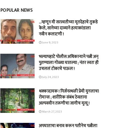
POPULAR NEWS
…म्हणून मी सरस्वतीच्या मृतदेहाचे तुकडे
केले, सानेच्या दाव्याने हत्याकांडाला
नवीन कलाटणी !
June 9, 2023
भल्यापहाटे पोलीस अधिकाऱ्याने पत्नी अन्
पुतण्याला गोळ्या घातल्या ; नंतर स्वतः ही
उचललं टोकाचे पाऊल !
July 24, 2023
धक्कादायक ! निर्जनस्थळी प्रेमी युगलाचा
रोमान्स ; शारीरिक संबंध ठेवताना
अल्पवयीन तरूणीचा जागीच मृत्यू !
March 27, 2023
अपघाताचा बनाव करून पतीनेच‎ पत्नीला