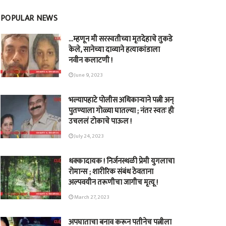
POPULAR NEWS
…म्हणून मी सरस्वतीच्या मृतदेहाचे तुकडे
केले, सानेच्या दाव्याने हत्याकांडाला
नवीन कलाटणी !
June 9, 2023
भल्यापहाटे पोलीस अधिकाऱ्याने पत्नी अन्
पुतण्याला गोळ्या घातल्या ; नंतर स्वतः ही
उचललं टोकाचे पाऊल !
July 24, 2023
धक्कादायक ! निर्जनस्थळी प्रेमी युगलाचा
रोमान्स ; शारीरिक संबंध ठेवताना
अल्पवयीन तरूणीचा जागीच मृत्यू !
March 27, 2023
अपघाताचा बनाव करून पतीनेच‎ पत्नीला