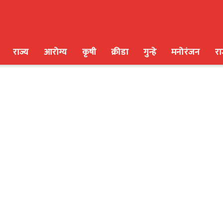
राज्य
आरोग्य
कृषी
क्रीडा
गुन्हे
मनोरंजन
र