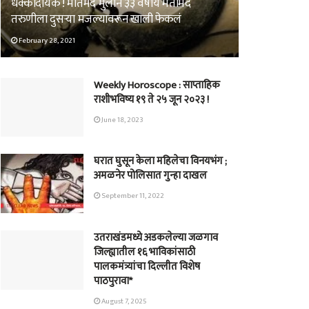
धक्कादायक ! मतिमंद मुलीने ३३ वर्षीय मतीमंद
तरुणीला दुसऱ्या मजल्यावरून खाली फेकलं
February 28, 2021
Weekly Horoscope : साप्ताहिक
राशीभविष्य १९ ते २५ जून २०२३ !
June 18, 2023
घरात घुसून केला महिलेचा विनयभंग ;
अमळनेर पोलिसात गुन्हा दाखल
September 11, 2022
उतराखंडमध्ये अडकलेल्या जळगाव
जिल्ह्यातील १६ भाविकांसाठी
पालकमंत्र्यांचा दिल्लीत विशेष
पाठपुरावा*
August 7, 2025