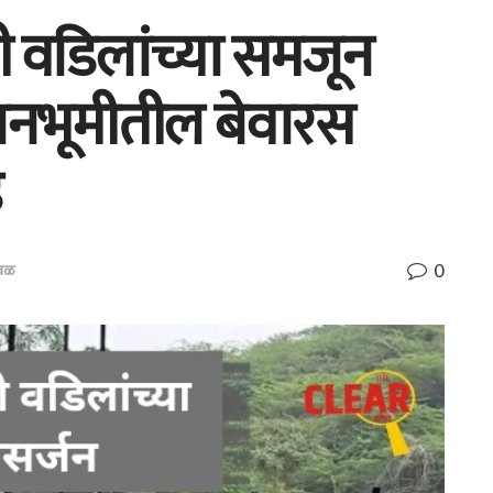
थी वडिलांच्या समजून
शानभूमीतील बेवारस
0
ावळ