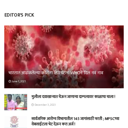
EDITOR'S PICK
भारतात आढळलेल्या कोरोना व्हेरियंटला WHOने दिलं नवं नाव
June 1, 2021
मुलीला दवाखान्यात घेऊन जाणाऱ्या दाम्पत्यावर काळाचा घाला !
December 3, 2023
सार्वजनिक आरोग्य विभागातील 145 जागांसाठी भरती ; MPSCच्या
वेबसाईटला भेट देऊन करा अर्ज !