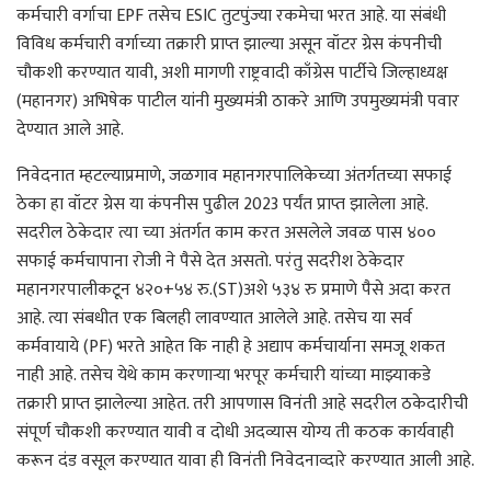
कर्मचारी वर्गाचा EPF तसेच ESIC तुटपुंज्या रकमेचा भरत आहे. या संबंधी
विविध कर्मचारी वर्गाच्या तक्रारी प्राप्त झाल्या असून वॉटर ग्रेस कंपनीची
चौकशी करण्यात यावी, अशी मागणी राष्ट्रवादी काँग्रेस पार्टीचे जिल्हाध्यक्ष
(महानगर) अभिषेक पाटील यांनी मुख्यमंत्री ठाकरे आणि उपमुख्यमंत्री पवार
देण्यात आले आहे.
निवेदनात म्हटल्याप्रमाणे, जळगाव महानगरपालिकेच्या अंतर्गतच्या सफाई
ठेका हा वॉटर ग्रेस या कंपनीस पुढील 2023 पर्यंत प्राप्त झालेला आहे.
सदरील ठेकेदार त्या च्या अंतर्गत काम करत असलेले जवळ पास ४००
सफाई कर्मचापाना रोजी ने पैसे देत असतो. परंतु सदरीश ठेकेदार
महानगरपालीकटून ४२०+५४ रु.(ST)अशे ५३४ रु प्रमाणे पैसे अदा करत
आहे. त्या संबधीत एक बिलही लावण्यात आलेले आहे. तसेच या सर्व
कर्मवायाये (PF) भरते आहेत कि नाही हे अद्याप कर्मचार्याना समजू शकत
नाही आहे. तसेच येथे काम करणाऱ्‍या भरपूर कर्मचारी यांच्या माझ्याकडे
तक्रारी प्राप्त झालेल्या आहेत. तरी आपणास विनंती आहे सदरील ठकेदारीची
संपूर्ण चौकशी करण्यात यावी व दोधी अदव्यास योग्य ती कठक कार्यवाही
करून दंड वसूल करण्यात यावा ही विनंती निवेदनाव्दारे करण्यात आली आहे.