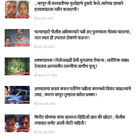
…म्हणून मी सरस्वतीच्या मृतदेहाचे तुकडे केले, सानेच्या दाव्याने
हत्याकांडाला नवीन कलाटणी !
June 9, 2023
भल्यापहाटे पोलीस अधिकाऱ्याने पत्नी अन् पुतण्याला गोळ्या घातल्या ;
नंतर स्वतः ही उचललं टोकाचे पाऊल !
July 24, 2023
धक्कादायक ! निर्जनस्थळी प्रेमी युगलाचा रोमान्स ; शारीरिक संबंध
ठेवताना अल्पवयीन तरूणीचा जागीच मृत्यू !
March 27, 2023
अपघाताचा बनाव करून पतीनेच‎ पत्नीला कारमध्ये जिवंत जाळल्याचे
उघड ; कारण वाचून तुम्हाला बसेल धक्का !
June 29, 2023
किरीट सोमय्या यांचा व्हायरल व्हिडिओ खरा की खोटा? ; पोलीस
तपासात समोर आली मोठी माहिती !
July 26, 2023