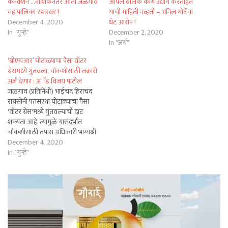
कनेक्शन’…नाशिकनंतर आता जळगाव
आपले बालक काय उद्योग करताहेत
महापालिका रडारवर !
याची माहिती नव्हती – अनिल गोटेंचा
December 4, 2020
थेट आरोप !
In "गुन्हे"
December 2, 2020
In "अर्थ"
‘बीएचआर’ घोटाळ्याचा पैसा वॉटर
ग्रेसमध्ये गुंतवला, चौकशीसाठी तक्रारी
अर्ज देणार : अॅड.विजय पाटील
जळगाव (प्रतिनिधी) भाईचंद हिराचंद
रायसोनी पतसंस्था घोटाळ्याचा पैसा
'वॉटर ग्रेस'मध्ये गुंतवल्याची दाट
शक्यता आहे. त्यामुळे यासंदर्भात
चौकशीसाठी तपास अधिकारी भाग्यश्री
नवटके यांची लवकरच भेट घेऊन
December 4, 2020
तक्रारी अर्ज करणार असल्याची माहिती
In "गुन्हे"
सामाजिक कार्यकर्ते अॅड.विजय
पाटील यांनी 'द क्लिअर न्यूज' सोबत
बोलताना दिली आहे. अॅड.विजय
पाटील यांनी पुढे सांगितले की,
'बीएचआर' घोटाळ्याचा…