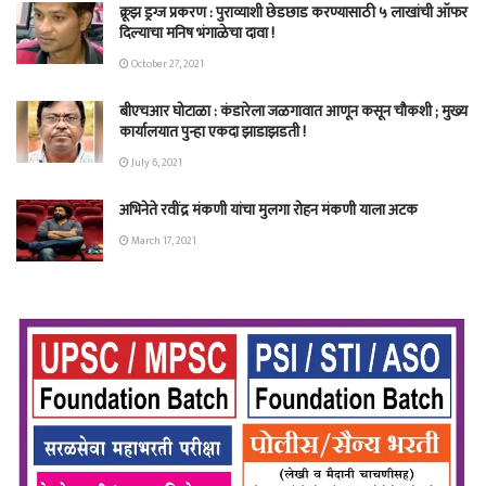
क्रूझ ड्रग्ज प्रकरण : पुराव्याशी छेडछाड करण्यासाठी ५ लाखांची ऑफर
दिल्याचा मनिष भंगाळेचा दावा !
October 27, 2021
बीएचआर घोटाळा : कंडारेला जळगावात आणून कसून चौकशी ; मुख्य
कार्यालयात पुन्हा एकदा झाडाझडती !
July 6, 2021
अभिनेते रवींद्र मंकणी यांचा मुलगा रोहन मंकणी याला अटक
March 17, 2021