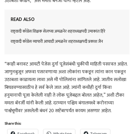
उठाबशा काढेन,” असे ममता बॅनर्जी यांनी म्हटले आहे.
READ ALSO
राष्ट्रवादी काँग्रेस शिक्षक सेलच्या अमळनेर शहराध्यक्षपदी उमाकांत हिरे
राष्ट्रवादी काँग्रेस व्यापारी आघाडी अमळनेर शहराध्यक्षपदी प्रकाश जैन
“काही बनावट आयटी पेजेस दुर्गा पूजेसंबंधी चुकीची माहिती पसरवत आहेत.
जाणुनबुजून अफवा पसरवणाऱ्या अशा लोकांना पकडून त्यांना कान पकडून
उठाबशा काढायला लावा असे मी पोलिसांना सांगितले आहे. जातीय सलोखा
बिघडवण्यासाठीच हे सर्व केले जात आहे. ज्यांनी कधीही दुर्गा किंवा
हनुमानाची पूजा केलेली नाही ते लोक पूजेबद्दल बोलत आहेत,” अशी टीका
ममता बॅनर्जी यांनी केली आहे. दरम्यान पश्चिम बंगालमध्ये करोनाच्या
पार्श्वभूमीवर असलेली बंधनं 20 सप्टेंबरपर्यंत कायम असणार आहेत.
Share this:
Facebook
WhatsApp
Telegram