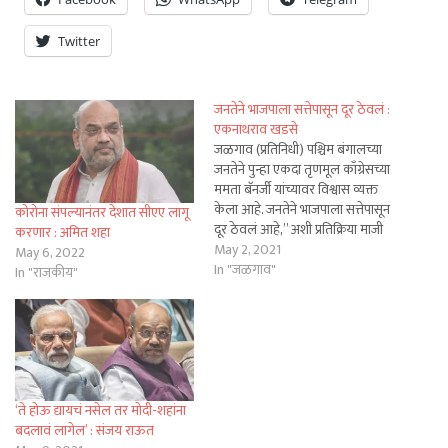
Twitter
जनतेने भाजपाला सत्तेपासून दूर ठेवलं :
एकनाथराव खडसे
जळगाव (प्रतिनिधी) पश्चिम बंगालच्या
जनतेने पुन्हा एकदा तृणमूल काँग्रेसच्या
ममता बॅनर्जी यांच्यावर विश्वास व्यक्त
केला आहे. जनतेने भाजपाला सत्तेपासून
कोरोना संपल्यानंतर देशात सीएए लागू
दूर ठेवलं आहे,” अशी प्रतिक्रिया माजी
करणार : अमित शहा
मंत्री एकनाथराव खडसे यांनी पश्चिम
May 2, 2021
May 6, 2022
बंगाल निकालावर दिली आहे. “पश्चिम
In "जळगाव"
In "राजकीय"
बंगालमध्ये तृणमूल काँग्रेसची दोन
तृतीयांश मतदानाकडे सध्या वाटचाल
सुरू आहे अशा स्वरूपाचं चित्र आहे.
पश्चिम…
‘ते होऊ द्यायचं नसेल तर मोदी-शहांना
बदलावं लागेल’ : संजय राऊत