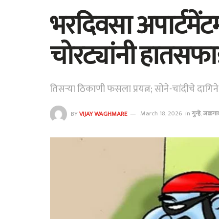
भरदिवसा अपार्टमेंट
चोरट्यांनी हातसफ
तिसऱ्या ठिकाणी फसला प्रयत्न; सोने-चांदीचे दागिने
BY
VIJAY WAGHMARE
March 18, 2026
in
गुन्हे
,
जळगा