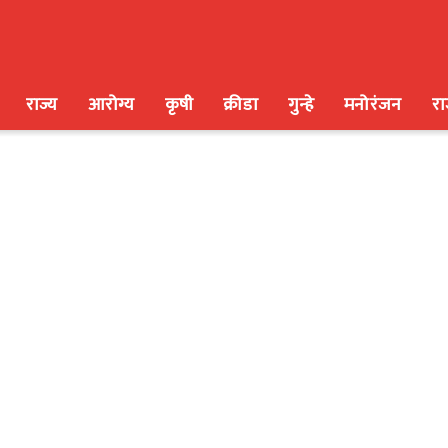
राज्य
आरोग्य
कृषी
क्रीडा
गुन्हे
मनोरंजन
र