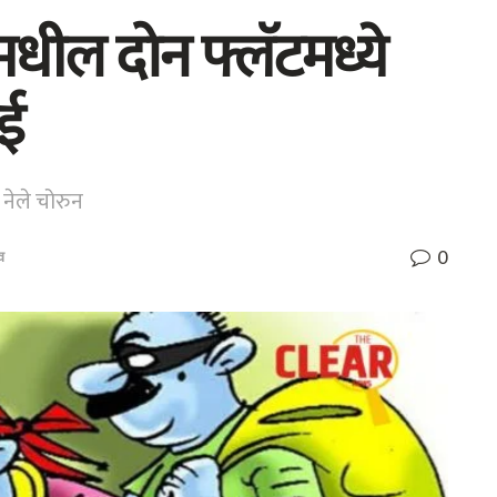
मधील दोन फ्लॅटमध्ये
ाई
 नेले चोरुन
0
व