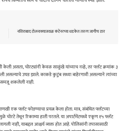
पये किमतीचे सोने व चांदीचे दागिने चोरीला गेल्याचे स्पष्ट झाले.
नशिराबाद टोलनाक्याजवळ कंटेनरच्या धडकेत तरुण जागीच ठार
ली असता, चोरट्यांनी केवळ साळुंखे यांच्याच नव्हे, तर फ्लॅट क्रमांक ३
ेली असल्याचे उघड झाले. काकडे कुटुंब सध्या बाहेरगावी असल्याने त्यांच्या
ाप समजू शकलेली नाही.
खी एक फ्लॅट फोडण्याचा प्रयत्न केला होता. मात्र, संबंधित फ्लॅटच्या
 चोरटे तेथून रिकाम्या हाती परतले. या अपार्टमेंटमध्ये एकूण १५ फ्लॅट
गली नाही, याबद्दल आश्चर्य व्यक्त होत आहे. पोलिसांनी तपासासाठी