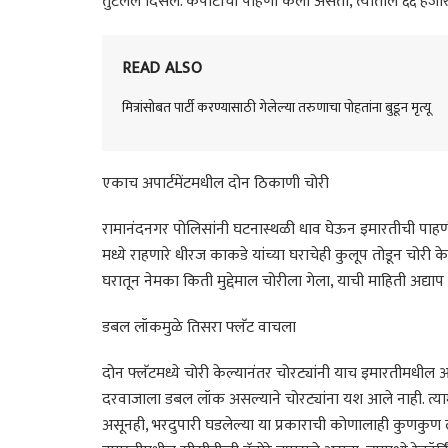
तुटलेले दिसले. कपाटाची पाहणी केली असता, त्यातील ६६ हजार रु
READ ALSO
मित्रांसोबत पार्टी करण्यासाठी गेलेल्या तरुणाचा पोहतांना बुडून मृत्यू
एकाच अपार्टमेंटमधील दोन ठिकाणी चोरी
रामानंदनगर पोलिसांनी घटनास्थळी धाव घेऊन इमारतीची पाहणी के
मध्ये राहणारे धीरज काकडे यांच्या घराचेही कुलूप तोडून चोरी क
घरातून नेमका किती मुद्देमाल चोरीला गेला, याची माहिती अद्य
डबल लॉकमुळे तिसरा फ्लॅट वाचला
दोन फ्लॅटमध्ये चोरी केल्यानंतर चोरट्यांनी याच इमारतीमधील आण
दरवाजाला डबल लॉक असल्याने चोरट्यांना यश आले नाही. त्यामुळे
असूनही, भरदुपारी घडलेल्या या प्रकाराची कोणालाही कुणकुण ला