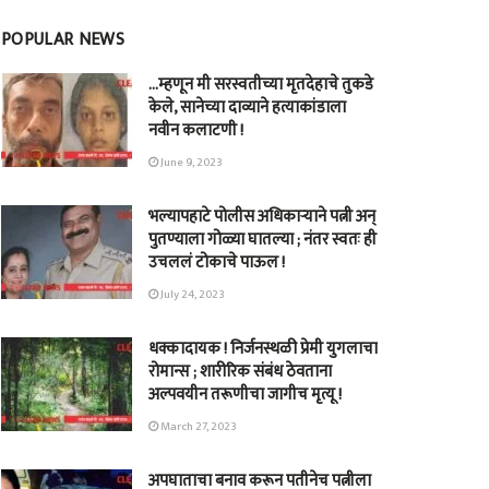
POPULAR NEWS
…म्हणून मी सरस्वतीच्या मृतदेहाचे तुकडे
केले, सानेच्या दाव्याने हत्याकांडाला
नवीन कलाटणी !
June 9, 2023
भल्यापहाटे पोलीस अधिकाऱ्याने पत्नी अन्
पुतण्याला गोळ्या घातल्या ; नंतर स्वतः ही
उचललं टोकाचे पाऊल !
July 24, 2023
धक्कादायक ! निर्जनस्थळी प्रेमी युगलाचा
रोमान्स ; शारीरिक संबंध ठेवताना
अल्पवयीन तरूणीचा जागीच मृत्यू !
March 27, 2023
अपघाताचा बनाव करून पतीनेच‎ पत्नीला