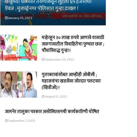
चाकूच्या धाकावर तरुणाकडून लुटला ६५ हजारांचा
ऐवज ; मुक्ताईनगर पोलिसात गुन्हा दाखल !
January 25, 2023
माहेरहून २० लाख रुपये आणावे यासाठी
जळगावातील विवाहितेचा पुण्यात छळ ;
चौघांविरुद्ध गुन्हा !
September 20, 2022
गुलाबरावांसोबत आम्हीही ओबीसी ;
महाजनांचा खडसेंवर जोरदार पलटवार
(व्हिडीओ) !
August 12, 2022
जामनेर तालुका पत्रकार असोसिएशनची कार्यकारिणी घोषित
September 7, 2020