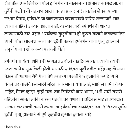
शेतातील एक सिमेंटचा पोल हर्षवर्धन या बालकाच्या अंगावर कोसळला. या
दुर्दैवी घटनेत तो गतप्राण झाला. तर हा प्रकार परिसरातील शेतकऱ्यांच्या
लक्षात येताच, हर्षवर्धन या बालकाच्या बचावासाठी सारेच सरसावले. मात्र,
त्याचा काहिही उपयोग झाला नाही. दरम्यान, घरी हर्षवर्धनची शाळेत
जाण्यासाठी वाट पहात असलेल्या कुटुंबीयांना ही दुःखद बातमी कळल्यानंतर
त्यांनी मोठा आक्रोश केला. तर दुर्दैवी घटनेत हर्षवर्धन याचा मृत्यू झाल्याने
संपूर्ण गावात शोककळा पसरली होती.
हर्षवर्धनचा येत्या शनिवारी म्हणजे ३० रोजी वाढदिवस होता. त्याची तयारी
स्वतः त्यानेच सुरू केली होती. यासाठी २ दिवसांपूर्वी वडील महेंद्र महाले यांना
घेऊन तो भडगाव येथे गेला. तेथे स्वतःच्या पसंतीचे ५ हजारांचे कपडे त्याने
घेतले. तर वाढदिवसासाठी मोठा केक मागवायचा आहे, माझे सर्व मित्र येणार
आहेत, गिफ्ट म्हणून तुम्ही मला एक रिमोटची कार आणा, अशी सारी तयारी
वडिलांना सांगत त्यांनी करून घेतली. तर येणारा वाढदिवस मोठ्या आनंदात
साजरा करण्याची तयारी करणाऱ्या हर्षवर्धनचा वाढदिवसाच्या ५ दिवसांपूर्वीच
दुर्दैवी मृत्यू झाल्याने संपूर्ण कुटुंबीय दुःखात बुडाला आहे.
Share this: