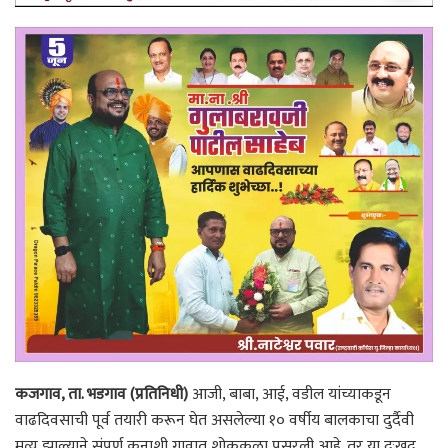
कजगाव, ता. भडगाव (प्रतिनिधी)
आजी, बाबा, आई, वडील यांच्याकडून
वाढदिवसाची पूर्व तयारी करून घेत असलेल्या १० वर्षीय बालकाचा दुर्दैवी
मृत्यू झाल्याने संपूर्ण कनाशी गावात शोककळा पसरली आहे. तर या दुःखद