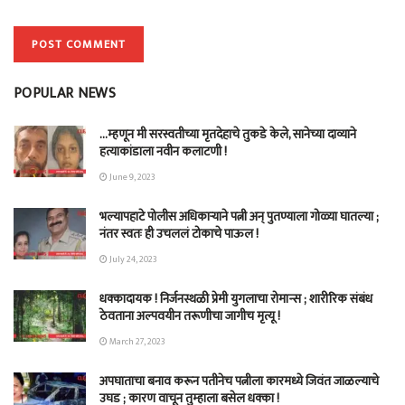
POPULAR NEWS
…म्हणून मी सरस्वतीच्या मृतदेहाचे तुकडे केले, सानेच्या दाव्याने
हत्याकांडाला नवीन कलाटणी !
June 9, 2023
भल्यापहाटे पोलीस अधिकाऱ्याने पत्नी अन् पुतण्याला गोळ्या घातल्या ;
नंतर स्वतः ही उचललं टोकाचे पाऊल !
July 24, 2023
धक्कादायक ! निर्जनस्थळी प्रेमी युगलाचा रोमान्स ; शारीरिक संबंध
ठेवताना अल्पवयीन तरूणीचा जागीच मृत्यू !
March 27, 2023
अपघाताचा बनाव करून पतीनेच‎ पत्नीला कारमध्ये जिवंत जाळल्याचे
उघड ; कारण वाचून तुम्हाला बसेल धक्का !