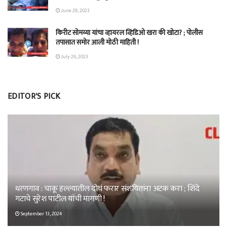
June 29, 2023
किरीट सोमय्या यांचा व्हायरल व्हिडिओ खरा की खोटा? ; पोलीस
तपासात समोर आली मोठी माहिती !
July 26, 2023
EDITOR'S PICK
धरणगाव : चाकू हल्ल्यातील दोघं फरार संशयितांना अटक करा ; शिंदे
गटाचे सुरेश पाटील यांची मागणी !
September 13, 2024