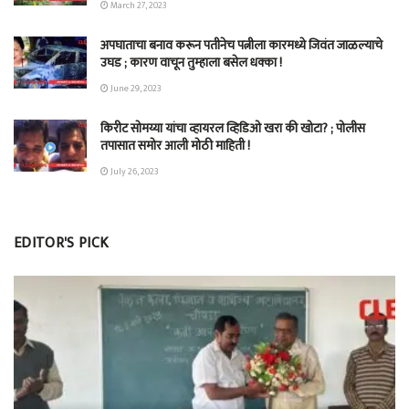
March 27, 2023
अपघाताचा बनाव करून पतीनेच‎ पत्नीला कारमध्ये जिवंत जाळल्याचे
उघड ; कारण वाचून तुम्हाला बसेल धक्का !
June 29, 2023
किरीट सोमय्या यांचा व्हायरल व्हिडिओ खरा की खोटा? ; पोलीस
तपासात समोर आली मोठी माहिती !
July 26, 2023
EDITOR'S PICK