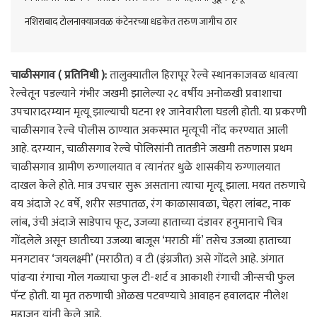
नशिराबाद टोलनाक्याजवळ कंटेनरच्या धडकेत तरुण जागीच ठार
चाळीसगाव ( प्रतिनिधी ):
तालुक्यातील हिरापूर रेल्वे स्थानकाजवळ धावत्या
रेल्वेतून पडल्याने गंभीर जखमी झालेल्या २८ वर्षीय अनोळखी प्रवाशाचा
उपचारादरम्यान मृत्यू झाल्याची घटना ११ जानेवारीला घडली होती. या प्रकरणी
चाळीसगाव रेल्वे पोलीस ठाण्यात अकस्मात मृत्यूची नोंद करण्यात आली
आहे. दरम्यान, चाळीसगाव रेल्वे पोलिसांनी तातडीने जखमी तरुणास प्रथम
चाळीसगाव ग्रामीण रुग्णालयात व त्यानंतर धुळे शासकीय रुग्णालयात
दाखल केले होते. मात्र उपचार सुरू असताना त्याचा मृत्यू झाला. मयत तरुणाचे
वय अंदाजे २८ वर्षे, शरीर सडपातळ, रंग काळासावळा, चेहरा लांबट, नाक
लांब, उंची अंदाजे साडेपाच फूट, उजव्या हाताच्या दंडावर हनुमानाचे चित्र
गोंदलेले असून छातीच्या उजव्या बाजूस ‘मराठी माँ’ तसेच उजव्या हाताच्या
मनगटावर ‘जयलक्ष्मी’ (मराठीत) व टी (इंग्रजीत) असे गोंदले आहे. अंगात
पांढऱ्या रंगाचा गोल गळ्याचा फुल टी-शर्ट व आकाशी रंगाची जीन्सची फुल
पॅन्ट होती. या मृत तरुणाची ओळख पटवण्याचे आवाहन हवालदार नीलेश
महाजन यांनी केले आहे.