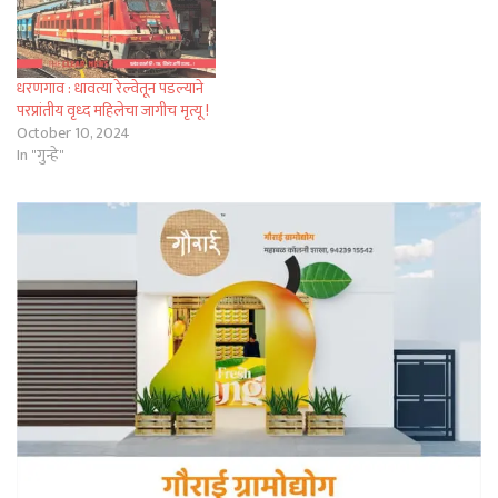
धरणगाव : धावत्या रेल्वेतून पडल्याने
परप्रांतीय वृध्द महिलेचा जागीच मृत्यू !
October 10, 2024
In "गुन्हे"