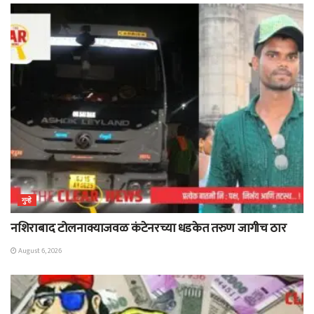
गुन्हे
नशिराबाद टोलनाक्याजवळ कंटेनरच्या धडकेत तरुण जागीच ठार
August 6, 2026