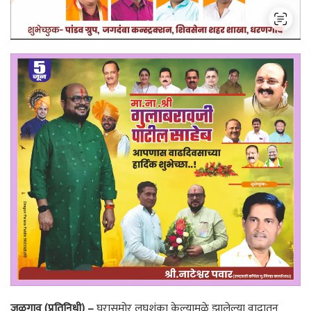
जळगाव (प्रतिनिधी) –
घरासमोर लघुशंका केल्यामुळे झालेल्या वादातून