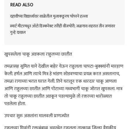
READ ALSO
दहावीच्या विद्यार्थ्यावर शाळेतील मुलाकडूनच चॉपरने हल्ला
स्मार्ट मीटरमधून ऑटो डिस्कनेक्ट तरीही वीजचोरी; जळगाव शहरात तीन जणांवर
गुन्हे दाखल
खुपसलेला चाकू अडकला राहुलच्या छातीत
तमन्नासह सुमित याने देखील बाहेर येऊन राहुलला चापटा-बुक्क्यांनी मारहाण
केली. हर्षल आणि त्याचे मित्र हे भांडण सोडवण्याचा प्रयत्न करत असतानाच,
तमन्ना रागाच्या भरात घरात गेली. तिने घरातून एक धारदार चाकू आणला
आणि राहुलच्या छातीत आणि पोटाच्या मध्यभागी चाकू जोरात खुपसला. मात्र
तो चाकू राहुलच्या छातीत अडकून पडल्यामुळे तो रक्ताच्या थारोळ्यात
पडलेला होता.
उपचार सुरु असतांना मालवली प्राणज्योत
राहुलच्या मित्रांनी रक्तबंबाळ अवस्थेत राहुलला तात्काळ जिल्हा वैद्यकीय