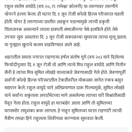
राहुल संतोष वाघोदे (वय २०, रा. रामेश्वर कॉलनी) या तरुणावर तरुणीने
चॉपरने हल्ला केला. ही घटना दि. १ जून रोजी कोल्हे हिल्स परिसरात घडली
होती. चॉपर हे तरुणाच्या छातीत अडकून पडल्यामुळे त्याची प्रकृती
चिंताजनक असल्याने त्याला छत्रपती संभाजीनगर येथे हलविले होते. तेथे
उपचार सुरु असतांना दि. ३ जून रोजी सकाळच्या सुमारास त्याचा मृत्यू झाला.
या गुन्ह्यात खुनाचे कलम वाढविण्यात आले आहे.
शहरातील समता नगरात राहणाऱ्या हर्षल संतोष घुगे (वय २०) याने दिलेल्या
फिर्यादीनुसार दि. १ जून रोजी तो आणि त्याचे मित्र राहुल वाघोदे आणि नितीन
सैनी हे त्यांचा मित्र सुमित लोखंडे याच्याकडे जेवणासाठी गेले होते. जेवणापूर्वी
सर्वांनी कोल्हे हिल्स परिसरातील टेकडीवरील मोकळ्या जागेत एकत्र बसून
मद्यपान केले. राहुल वाघुदे याने अतिप्रमाणात दारू पिल्यामुळे, सुमित लोखंडे
याने सर्वांना शकुंतला अपार्टमेंटच्या मागे असलेल्या त्याच्या घरी विश्रांतीसाठी
घेवून गेला होता. राहुल वाघुदे हा घराबाहेर आला आणि तो सुमितच्या
घरासमोर लघुशंका करू लागला. हे पाहून सुमितच्या घरात राहणारी त्याची
मैत्रीण तमन्ना हिने राहुलला शिवीगाळ करण्यास सुरुवात केली.