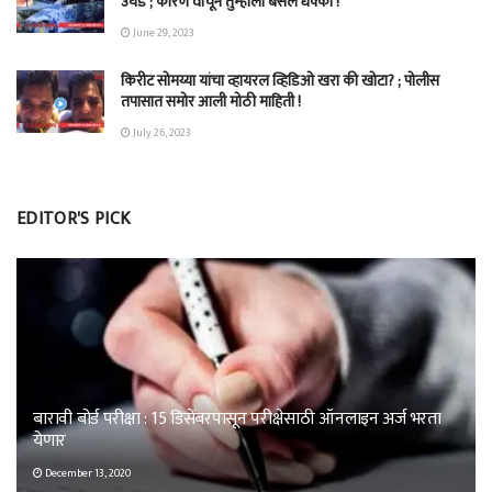
उघड ; कारण वाचून तुम्हाला बसेल धक्का !
June 29, 2023
किरीट सोमय्या यांचा व्हायरल व्हिडिओ खरा की खोटा? ; पोलीस
तपासात समोर आली मोठी माहिती !
July 26, 2023
EDITOR'S PICK
बारावी बोर्ड परीक्षा : 15 डिसेंबरपासून परीक्षेसाठी ऑनलाइन अर्ज भरता
येणार
December 13, 2020