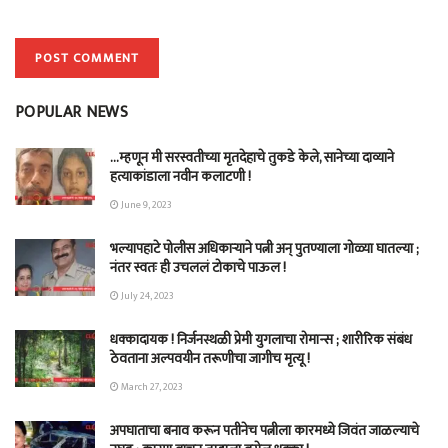
POPULAR NEWS
…म्हणून मी सरस्वतीच्या मृतदेहाचे तुकडे केले, सानेच्या दाव्याने
हत्याकांडाला नवीन कलाटणी !
June 9, 2023
भल्यापहाटे पोलीस अधिकाऱ्याने पत्नी अन् पुतण्याला गोळ्या घातल्या ;
नंतर स्वतः ही उचललं टोकाचे पाऊल !
July 24, 2023
धक्कादायक ! निर्जनस्थळी प्रेमी युगलाचा रोमान्स ; शारीरिक संबंध
ठेवताना अल्पवयीन तरूणीचा जागीच मृत्यू !
March 27, 2023
अपघाताचा बनाव करून पतीनेच‎ पत्नीला कारमध्ये जिवंत जाळल्याचे