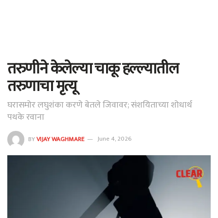
तरुणीने केलेल्या चाकू हल्ल्यातील
तरुणाचा मृत्यू
घरासमोर लघुशंका करणे बेतले जिवावर; संशयिताच्या शोधार्थ
पथके रवाना
BY
VIJAY WAGHMARE
June 4, 2026