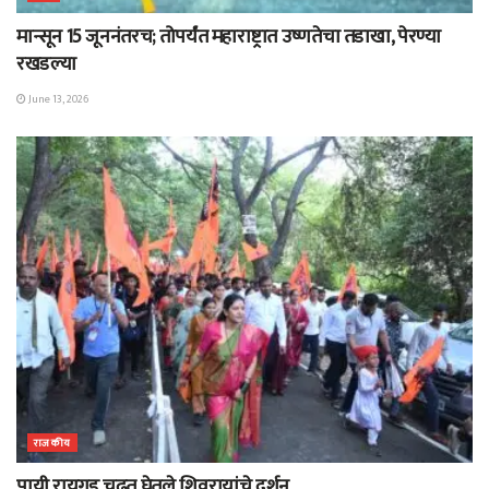
मान्सून 15 जूननंतरच; तोपर्यंत महाराष्ट्रात उष्णतेचा तडाखा, पेरण्या
रखडल्या
June 13, 2026
राजकीय
पायी रायगड चढत घेतले शिवरायांचे दर्शन