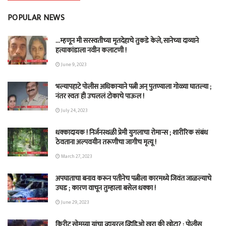
POPULAR NEWS
…म्हणून मी सरस्वतीच्या मृतदेहाचे तुकडे केले, सानेच्या दाव्याने
हत्याकांडाला नवीन कलाटणी !
June 9, 2023
भल्यापहाटे पोलीस अधिकाऱ्याने पत्नी अन् पुतण्याला गोळ्या घातल्या ;
नंतर स्वतः ही उचललं टोकाचे पाऊल !
July 24, 2023
धक्कादायक ! निर्जनस्थळी प्रेमी युगलाचा रोमान्स ; शारीरिक संबंध
ठेवताना अल्पवयीन तरूणीचा जागीच मृत्यू !
March 27, 2023
अपघाताचा बनाव करून पतीनेच‎ पत्नीला कारमध्ये जिवंत जाळल्याचे
उघड ; कारण वाचून तुम्हाला बसेल धक्का !
June 29, 2023
किरीट सोमय्या यांचा व्हायरल व्हिडिओ खरा की खोटा? ; पोलीस