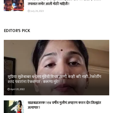
तपासात समोर आली मोठी माहिती !
July 26, 2023
EDITOR'S PICK
सुप्रिया सुळेंबाबत धनंजय मुंडेंची विचारसरणी काही बरी नाही…रेकॉर्डींग
शरद पवारांना ऐकवणार : करूणा मुंडे !
April 20, 2022
खळबळजनक ! १४ वर्षीय मुलीचं अपहरण करुन दोन जिल्ह्यांत
अत्याचार !