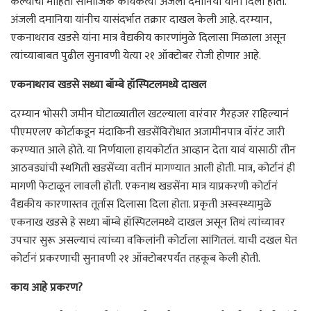
केल्याची माहिती सामाजिक कार्यकर्त्या अंजली दमानिया यांनी दिली होती.
अंजली दमानिया यांनीच यासंदर्भात तक्रार दाखल केली आहे. दरम्यान,
एकनाथराव खडसे यांना मात्र वैद्यकीय कारणांमुळे दिलासा मिळाला असून
त्यांच्याबाबत पुढील सुनावणी येत्या २१ ऑक्टोबर रोजी होणार आहे.
एकनाथराव खडसे सध्या बॉम्बे हॉस्पिटलमध्ये दाखल
दरम्यान भोसरी जमीन घोटाळ्यातील खटल्याला वारंवार गैरहजर राहिल्यानं
पीएमएलए कोर्टाकडून मंदाकिनी खडसेंविरोधात अजामीनपात्र वॉरंट जारी
करण्यात आले होते. या निर्णयाला हायकोर्टात आव्हान देता यावं यासाठी तीन
आठवड्यांची स्थगिती खडसेंच्या वतीनं मागण्यात आली होती. मात्र, कोर्टानं ही
मागणी फेटाळून लावली होती. एकनाथ खडसेंना मात्र याप्रकरणी कोर्टानं
वैद्यकीय कारणास्तव तूर्तास दिलासा दिला होता. प्रकृती अस्वस्थ्यामुळे
एकनाख खडसे हे सध्या बॉम्बे हॉस्पिटलमध्ये दाखल असून तिथं त्यांच्यावर
उपचार सुरू असल्याचं त्यांच्या वकिलांनी कोर्टाला सांगितलं. याची दखल घेत
कोर्टानं प्रकरणाची सुनावणी २१ ऑक्टोबरपर्यंत तहकूब केली होती.
काय आहे प्रकरण?