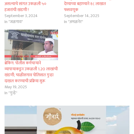
असल्याचे सांगत उकळली ५०
देण्याच्या बहाण्याने १८ लाखात
हजारांची खंडणी !
फसवणूक
September 3, 2024
September 14, 2025
In "जळगाव"
In "अमळनेर"
ब्रेकिंग: पोलीस कर्मचाऱ्याने
व्यापाऱ्याकडून उकळली 1.20 लाखांची
खंडणी; चाळीसगाव पोलिसात गुन्हा
दाखल करण्याची प्रक्रिया सुरू
May 19, 2025
In "गुन्हे"