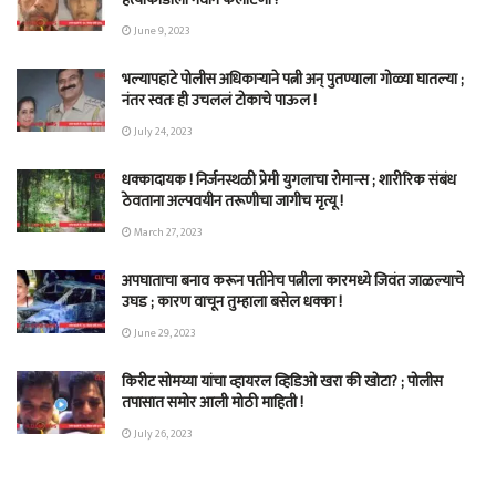
June 9, 2023
भल्यापहाटे पोलीस अधिकाऱ्याने पत्नी अन् पुतण्याला गोळ्या घातल्या ;
नंतर स्वतः ही उचललं टोकाचे पाऊल !
July 24, 2023
धक्कादायक ! निर्जनस्थळी प्रेमी युगलाचा रोमान्स ; शारीरिक संबंध
ठेवताना अल्पवयीन तरूणीचा जागीच मृत्यू !
March 27, 2023
अपघाताचा बनाव करून पतीनेच‎ पत्नीला कारमध्ये जिवंत जाळल्याचे
उघड ; कारण वाचून तुम्हाला बसेल धक्का !
June 29, 2023
किरीट सोमय्या यांचा व्हायरल व्हिडिओ खरा की खोटा? ; पोलीस
तपासात समोर आली मोठी माहिती !
July 26, 2023