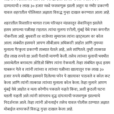
दाम्पत्याची १ लाख ३० हजार मध्ये फसवणूक झाली असुन या गंभीर प्रकरणी
यावल शहरातील पोलिसात अज्ञाता विरुद्ध गुन्हा दाखल करण्यात आला आहे.
शहरातील विस्तारित भागात राज्य परिवहन मंडळातून सेवानिवृत्त झालेले
इसम आपल्या पत्नीसह राहतात. त्यांचा मुलगा एरोली, मुंबई येथे एका कंपनीत
नोकरीला आहे. बुधवारी ११ वाजेच्या सुमारास त्यांना व्हाट्सअप वर कॉल
आला. संबंधीत इसमाने आपण सीबीआय अधिकारी आहोत आणि तुमच्या
मुलाला गैरकृत्य प्रकरणी ताब्यात घेतले आहे, असे सांगितले. तुम्ही तात्काळ
दीड लाख रुपये द्या अशी पैशांची मागणी केली. तसेच त्यांच्या मुलाची भयभीत
अवस्थेतील बनावटम ऑडिओ क्लिप त्यांना ऐकवली. तेव्हा संबंधित वृध्द इसम
घाबरून गेले व त्यांनी त्यांच्या व त्यांच्या पत्नीच्या खात्यातून एक लाख ३०
हजार रुपये संबंधित इसमाने दिलेल्या फोन पे खात्यावर पाठवले व कॉल कट
केला आणि त्यांनी तात्काळ त्यांच्या मुलाला कॉल केला. तेव्हा मुलाने आपण
मुंबई येथे आहोत व मला कोणीच पकडले नव्हते किंवा, अशी कुठली घटना
घडली नव्हती असे त्यांनी सांगताच वृद्ध दांपत्याची फसवणूक झाल्याचे
निदर्शनास आले. तेव्हा त्यांनी ऑनलाईन तसेच यावल पोलीस ठाण्यात अज्ञात
मोबाईल वापरकर्ते विरुद्ध गुन्हा दाखल केला आहे.