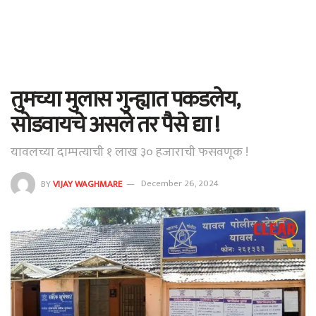
तुमच्या मुलास गुन्ह्यात पकडलेय,
सोडवायचे असले तर पैसे द्या !
यावलच्या दाम्पत्याची १ लाख ३० हजाराची फसवणूक !
BY
VIJAY WAGHMARE
December 26, 2024