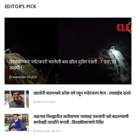
EDITOR'S PICK
हिमाचलमध्ये पर्यटकांनी भरलेली बस खोल दरीत पडली ; 7 ठार, 10
जखमी !
September 26, 2022
खडसेंनी भाजपमध्ये अनेक वर्ष राहून मनोरंजनच केलं : रावसाहेब दानवे
March 20, 2022
जळगाव जिल्ह्यातील जातीवाचक गावांसह वस्त्यांची नावे बदलण्याची
कार्यवाही तातडीने करावी ; जिल्हाधिकाऱ्यांचे निर्देश
September 29, 2021