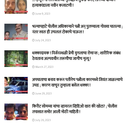
हत्याकांडाला नवीन कलाटणी !
June 9, 2023
भल्यापहाटे पोलीस अधिकाऱ्याने पत्नी अन् पुतण्याला गोळ्या घातल्या ;
नंतर स्वतः ही उचललं टोकाचे पाऊल !
July 24, 2023
धक्कादायक ! निर्जनस्थळी प्रेमी युगलाचा रोमान्स ; शारीरिक संबंध
ठेवताना अल्पवयीन तरूणीचा जागीच मृत्यू !
March 27, 2023
अपघाताचा बनाव करून पतीनेच‎ पत्नीला कारमध्ये जिवंत जाळल्याचे
उघड ; कारण वाचून तुम्हाला बसेल धक्का !
June 29, 2023
किरीट सोमय्या यांचा व्हायरल व्हिडिओ खरा की खोटा? ; पोलीस
तपासात समोर आली मोठी माहिती !
July 26, 2023