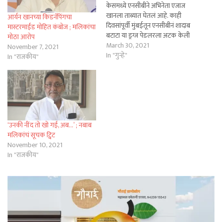
केसमध्ये एनसीबीने अभिनेता एजाज
खानला ताब्यात घेतलं आहे. काही
आर्यन खानच्या किडनॅपिंगचा
दिवसांपूर्वी मुंबईतून एनसीबीनं शादाब
मास्टरमाईंड मोहित कंबोज ; मलिकांचा
बटाटा या ड्रग्ज पेडलरला अटक केली
मोठा आरोप
होती. बॉलिवुडमधल्या अनेक
March 30, 2021
November 7, 2021
सेलिब्रिटींना तो ड्रग्ज पुरवत असल्याचं
In "गुन्हे"
In "राजकीय"
समोर आलं होतं. शादाबच्या
चौकशीतूनच अभिनेता एजाज खानचं
नाव समोर आलं होतं. अखेर त्याला
एनसीबीनं ताब्यात घेतलं आहे.
एनसीबीचं…
‘उनकी नींद तो खो गई, अब…’ ; नबाब
मलिकांचं सूचक ट्विट
November 10, 2021
In "राजकीय"