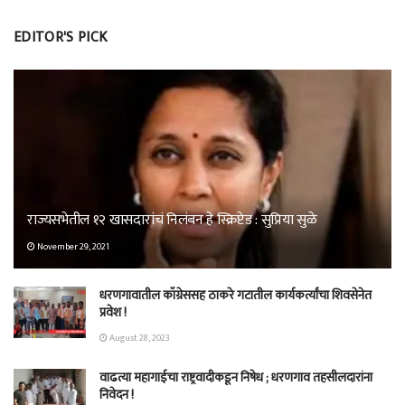
EDITOR'S PICK
राज्यसभेतील १२ खासदारांचं निलंबन हे स्क्रिप्टेड : सुप्रिया सुळे
November 29, 2021
धरणगावातील काँग्रेससह ठाकरे गटातील कार्यकर्त्यांचा शिवसेनेत
प्रवेश !
August 28, 2023
वाढत्या महागाईचा राष्ट्रवादीकडून निषेध ; धरणगाव तहसीलदारांना
निवेदन !