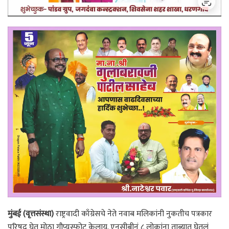
मुंबई (वृत्तसंस्था)
राष्ट्रवादी काँग्रेसचे नेते नवाब मलिकांनी नुकतीच पत्रकार
परिषद घेत मोठा गौप्यस्फोट केलाय. एनसीबीनं ८ लोकांना ताब्यात घेतलं