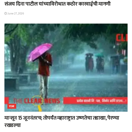
संजय दिना पाटील यांच्याविरोधात कठोर कारवाईची मागणी
June 27, 2026
राज्य
मान्सून 15 जूननंतरच; तोपर्यंत महाराष्ट्रात उष्णतेचा तडाखा, पेरण्या
रखडल्या