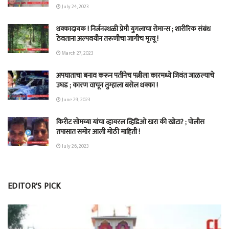
July 24, 2023
धक्कादायक ! निर्जनस्थळी प्रेमी युगलाचा रोमान्स ; शारीरिक संबंध
ठेवताना अल्पवयीन तरूणीचा जागीच मृत्यू !
March 27, 2023
अपघाताचा बनाव करून पतीनेच‎ पत्नीला कारमध्ये जिवंत जाळल्याचे
उघड ; कारण वाचून तुम्हाला बसेल धक्का !
June 29, 2023
किरीट सोमय्या यांचा व्हायरल व्हिडिओ खरा की खोटा? ; पोलीस
तपासात समोर आली मोठी माहिती !
July 26, 2023
EDITOR'S PICK